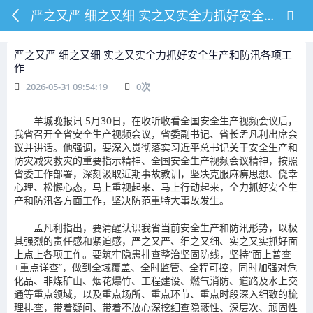
严之又严 细之又细 实之又实全力抓好安全生产和防汛各项工作
严之又严 细之又细 实之又实全力抓好安全生产和防汛各项工
作
2026-05-31 09:54:19
0
次
羊城晚报讯 5月30日，在收听收看全国安全生产视频会议后，
我省召开全省安全生产视频会议，省委副书记、省长孟凡利出席会
议并讲话。他强调，要深入贯彻落实习近平总书记关于安全生产和
防灾减灾救灾的重要指示精神、全国安全生产视频会议精神，按照
省委工作部署，深刻汲取近期事故教训，坚决克服麻痹思想、侥幸
心理、松懈心态，马上重视起来、马上行动起来，全力抓好安全生
产和防汛各方面工作，坚决防范重特大事故发生。
孟凡利指出，要清醒认识我省当前安全生产和防汛形势，以极
其强烈的责任感和紧迫感，严之又严、细之又细、实之又实抓好面
上点上各项工作。要筑牢隐患排查整治坚固防线，坚持“面上普查
+重点详查”，做到全域覆盖、全时监管、全程可控，同时加强对危
化品、非煤矿山、烟花爆竹、工程建设、燃气消防、道路及水上交
通等重点领域，以及重点场所、重点环节、重点时段深入细致的梳
理排查，带着疑问、带着不放心深挖细查隐蔽性、深层次、顽固性