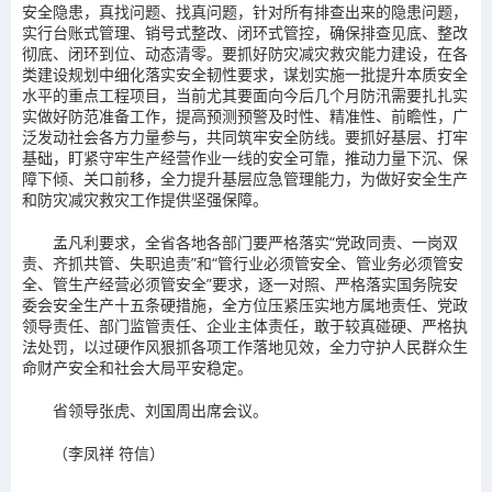
安全隐患，真找问题、找真问题，针对所有排查出来的隐患问题，
实行台账式管理、销号式整改、闭环式管控，确保排查见底、整改
彻底、闭环到位、动态清零。要抓好防灾减灾救灾能力建设，在各
类建设规划中细化落实安全韧性要求，谋划实施一批提升本质安全
水平的重点工程项目，当前尤其要面向今后几个月防汛需要扎扎实
实做好防范准备工作，提高预测预警及时性、精准性、前瞻性，广
泛发动社会各方力量参与，共同筑牢安全防线。要抓好基层、打牢
基础，盯紧守牢生产经营作业一线的安全可靠，推动力量下沉、保
障下倾、关口前移，全力提升基层应急管理能力，为做好安全生产
和防灾减灾救灾工作提供坚强保障。
孟凡利要求，全省各地各部门要严格落实“党政同责、一岗双
责、齐抓共管、失职追责”和“管行业必须管安全、管业务必须管安
全、管生产经营必须管安全”要求，逐一对照、严格落实国务院安
委会安全生产十五条硬措施，全方位压紧压实地方属地责任、党政
领导责任、部门监管责任、企业主体责任，敢于较真碰硬、严格执
法处罚，以过硬作风狠抓各项工作落地见效，全力守护人民群众生
命财产安全和社会大局平安稳定。
省领导张虎、刘国周出席会议。
（李凤祥 符信）