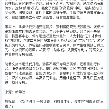
通往核心景区的唯一道路。对景区而言，控制道路，就能稳稳获取
流水。
这种“躺赚”模式，强化了景区的“高收费”冲动，是典型的门
票经济、捆绑消费，背后是垄断思维作祟。
手握资源与通道双重优
势，景区如果失去有效外部监督，就容易滋生乱象。
事实上，此类依托交通要道管控、强制搭配观光接驳服务、变相抬
高旅游成本的捆绑消费套路，早已不是个别案例。
甚至有一些景
区，将游客中心、停车场远迁至数公里外，人为制造“无车寸步难
行”的刚需，摆渡车从便民配套异化为价格虚高的“二次门票”，游客
被迫为排队久、体验差的硬性收费项目买单。
原本坐拥稀缺自然风
光、文旅资源的景区，却要“靠过路收钱、凭资源牟利”，背离文旅
产业良性发展规律。
随着文旅市场迭代升级，游客不再只为风景买单，还看重出行体
验、服务质量和消费公平。景区必须跳出门票经济的陈旧逻辑，不
仅要严守法律底线、合规透明定价，更要摒弃粗放的管理和盈利模
式，深挖文旅内涵，丰富多元业态，用精细化运营、高品质服务促
进可持续发展。
来源：新华社
原标题：《新华时评·一线评论｜稻城亚丁们，该放弃“捆绑消费”思
维了》