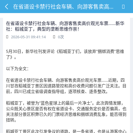
在省道设卡禁行社会车辆、向游客售卖高价观光车票……新华社：稻城亚丁，典型的垄断思维作祟！
在省道设卡禁行社会车辆、向游客售卖高价观光车票……新华
社：稻城亚丁，典型的垄断思维作祟！
2026-05-31 09:41:14
0
次
5月30日，新华社刊发评论《稻城亚丁们，该放弃“捆绑消费”思维
了》。
以下为全文：
在省道设卡禁行社会车辆、向游客售卖高价观光车票……近期，四
川甘孜稻城亚丁景区因道路管控和高价收费问题引发广泛关注。目
前，四川已成立省级调查指导组，逐项核查、逐条整改。
稻城亚丁，被誉为“蓝色星球上的最后一片净土”。此次舆情发酵，
公众既关心景区是否有权在省道设卡、交通服务定价是否偏高，也
关注部分景区积弊已久的门票经济思维和捆绑消费乱象，能否得到
扭转。
稻城亚丁景区此次引发争议的道路，是一条省道，也是从游客中心