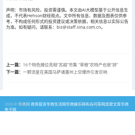
声明：市场有风险，投资需谨慎。本文由AI大模型基于公开信息生
成，不代表Hehson财经观点。文中所有信息、数据及图表仅供参
考，不构成任何形式的投资建议或决策依据，相关信息以实际公告
为准。如有疑问，请联系：biz@staff.sina.com.cn。
上一篇：
16个特色摊位亮相“苏超”市集 “草根”农特产也很“拼”
下一篇：
一颗流星在美国马萨诸塞州上空爆炸引发巨响
2026 © 华商网
商务投诉
华商生活网
华商娱乐网
布谷问答网
显密文库
华商
电子网