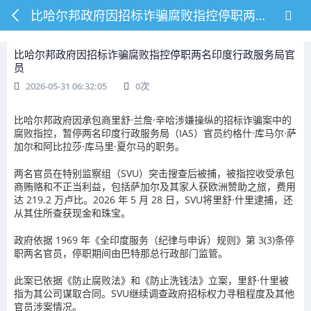
比哈尔邦政府因招标诈骗腐败指控停职两名印度行政服务局官员
比哈尔邦政府因招标诈骗腐败指控停职两名印度行政服务局官
员
2026-05-31 06:32:05
0
次
比哈尔邦政府因承包商里舒·兰詹·辛哈涉嫌操纵的招标诈骗案中的
腐败指控，暂停两名印度行政服务局（IAS）官员约格什·库马尔·萨
加尔和阿比拉莎·库马里·夏尔马的职务。
两名官员在特别监察组（SVU）突击搜查后被捕，被指控收受承包
商贿赂和不正当利益，包括萨加尔及其家人获欧洲赞助之旅，费用
达 219.2 万卢比。2026 年 5 月 28 日，SVU将里舒·什里逮捕，还
从其住所查获现金和珠宝。
政府依据 1969 年《全印度服务（纪律与申诉）规则》第 3(3)条停
职两名官员，停职期间由巴特那总行政部门监管。
此案已依据《防止腐败法》和《防止洗钱法》立案，里舒·什里被
指为其公司谋取合同。SVU继续调查政府招标权力寻租程度及其他
官员涉案情况。