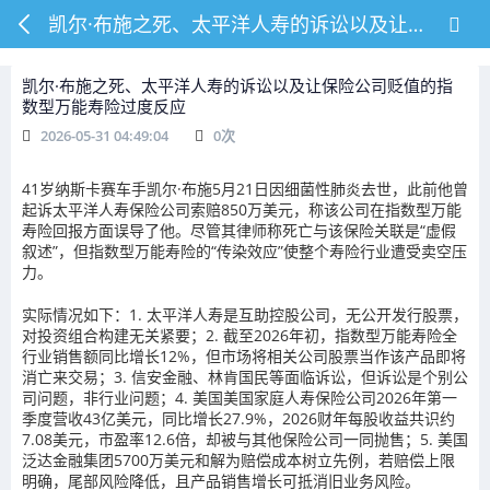
凯尔·布施之死、太平洋人寿的诉讼以及让保险公司贬值的指数型万能寿险过度反应
凯尔·布施之死、太平洋人寿的诉讼以及让保险公司贬值的指
数型万能寿险过度反应
2026-05-31 04:49:04
0
次
41岁纳斯卡赛车手凯尔·布施5月21日因细菌性肺炎去世，此前他曾
起诉太平洋人寿保险公司索赔850万美元，称该公司在指数型万能
寿险回报方面误导了他。尽管其律师称死亡与该保险关联是“虚假
叙述”，但指数型万能寿险的“传染效应”使整个寿险行业遭受卖空压
力。
实际情况如下：1. 太平洋人寿是互助控股公司，无公开发行股票，
对投资组合构建无关紧要；2. 截至2026年初，指数型万能寿险全
行业销售额同比增长12%，但市场将相关公司股票当作该产品即将
消亡来交易；3. 信安金融、林肯国民等面临诉讼，但诉讼是个别公
司问题，非行业问题；4. 美国美国家庭人寿保险公司2026年第一
季度营收43亿美元，同比增长27.9%，2026财年每股收益共识约
7.08美元，市盈率12.6倍，却被与其他保险公司一同抛售；5. 美国
泛达金融集团5700万美元和解为赔偿成本树立先例，若赔偿上限
明确，尾部风险降低，且产品销售增长可抵消旧业务风险。