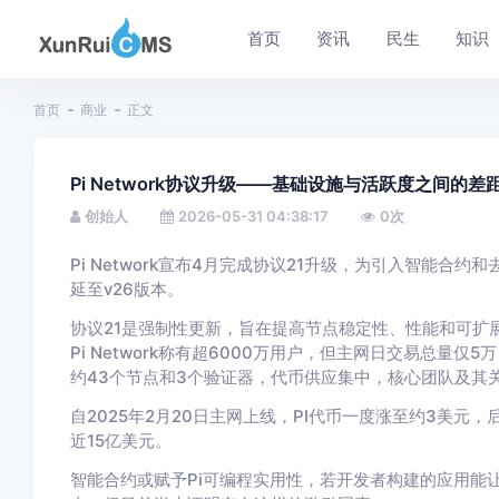
首页
资讯
民生
知识
首页
商业
正文
Pi Network协议升级——基础设施与活跃度之间的差
创始人
2026-05-31 04:38:17
0
次
Pi Network宣布4月完成协议21升级，为引入智能合
延至v26版本。
协议21是强制性更新，旨在提高节点稳定性、性能和可扩展性，
Pi Network称有超6000万用户，但主网日交易总量仅
约43个节点和3个验证器，代币供应集中，核心团队及其
自2025年2月20日主网上线，PI代币一度涨至约3美元，后跌
近15亿美元。
智能合约或赋予Pi可编程实用性，若开发者构建的应用能