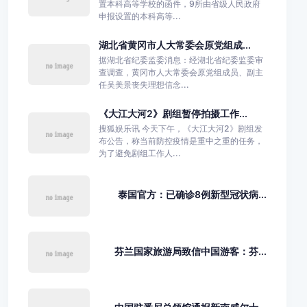
置本科高等学校的函件，9所由省级人民政府
申报设置的本科高等...
湖北省黄冈市人大常委会原党组成...
据湖北省纪委监委消息：经湖北省纪委监委审
查调查，黄冈市人大常委会原党组成员、副主
任吴美景丧失理想信念...
《大江大河2》剧组暂停拍摄工作...
搜狐娱乐讯 今天下午，《大江大河2》剧组发
布公告，称当前防控疫情是重中之重的任务，
为了避免剧组工作人...
泰国官方：已确诊8例新型冠状病...
芬兰国家旅游局致信中国游客：芬...