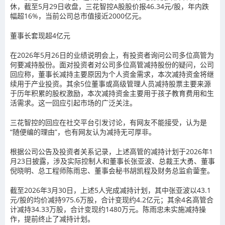
休，截至5月29日收盘，三花智控A股股价报46.34元/股，年内跌
幅超16%，当前公司总市值接近2000亿元。
董事长套现超4亿元
在2026年5月26日的业绩说明会上，有投资者询问公司多位高管为
何要减持股份。面对投资者对公司多位高管减持股份的疑问，公司
回应称，董事长减持主要原因为个人资金需求，本次减持资金将继
续用于产业投资。
其余5位董事或高级管理人员减持股票主要来源
于历年积累的股权激励，本次减持资金主要用于孩子教育费用和生
活需求。这一回应引起市场的广泛关注。
三花智控的回应在社交平台引发讨论，有网友不能接受，认为是
“随便编的理由”，也有网友认为减持无可厚非。
根据公司公告及投资者关系记录，上述高管的减持计划于2026年1
月23日披露，涉及实际控制人和董事长张亚波、总裁王大勇、董事
倪晓明、总工程师陈雨忠、董事会秘书胡凯程及财务总监俞蓥奎。
截至2026年3月30日，
上述5人完成减持计划，其中张亚波以43.1
元/股的均价减持975.6万股，合计变现约4.2亿元；
其余4名高管合
计减持34.33万股，合计变现约1480万元。陈雨忠未实施减持操
作，提前终止了减持计划。