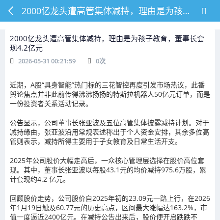
2000亿龙头遭高管集体减持，理由是为孩子教育，董事长套现4.2亿元
2000亿龙头遭高管集体减持，理由是为孩子教育，董事长套
现4.2亿元
2026-05-31 00:21:59
0
次
近期，A股“具身智能”热门标的三花智控再度引发市场热议，此番
舆论焦点并非此前传得沸沸扬扬的特斯拉机器人50亿元订单，而是
一份
投资者关系活动记录。
公告显示，
公司董事长张亚波及五位高管集体披露减持计划。
对于
减持缘由，张亚波沿用常规表述称出于个人资金安排，其余多位高
管则表示，
减持所得主要用于子女教育及日常生活开支。
2025年公司股价大幅走高后，一众核心管理层选择在股价高位套
现。其中，
董事长张亚波以每股43.1元的均价减持975.6万股，累
计套现约4.2 亿元。
回顾股价走势，公司股价自2025年初的23.09元一路上行，
在2026
年1月19日触及60.77元的历史高点，区间最大涨幅达163.2%，市
值一度逼近2400亿元
。在减持公告出来后，股价便开启跌跌不