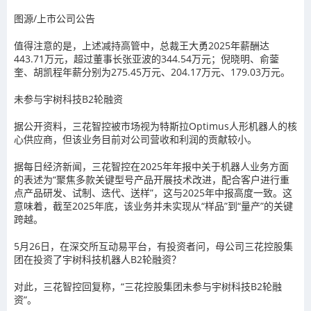
图源/上市公司公告
值得注意的是，上述减持高管中，总裁王大勇2025年薪酬达
443.71万元，超过董事长张亚波的344.54万元；倪晓明、俞蓥
奎、胡凯程年薪分别为275.45万元、204.17万元、179.03万元。
未参与宇树科技B2轮融资
据公开资料，
三花智控被市场视为特斯拉Optimus人形机器人的核
心供应商，但该业务目前对公司营收和利润的贡献较小
。
据每日经济新闻，三花智控在2025年年报中关于机器人业务方面
的表述为“聚焦多款关键型号产品开展技术改进，配合客户进行重
点产品研发、试制、迭代、送样”，这与2025年中报高度一致。这
意味着，截至2025年底，
该业务并未实现从“样品”到“量产”的关键
跨越
。
5月26日，在深交所互动易平台，有投资者问，母公司三花控股集
团在投资了宇树科技机器人B2轮融资？
对此，三花智控回复称，“三花控股集团未参与宇树科技B2轮融
资”。