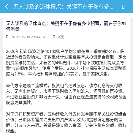
无人谈及的退休盲点：关键不在于你有多少积蓄，而在于你如何消费
无人谈及的退休盲点：关键不在于你有多少积蓄，而在于你如
何消费
2026-05-30 23:44:32
0
次
2026年初市场波动使401(k)账户平均余额在第一季度缩水4%，临
近退休者受影响大。多数退休计划围绕每年从投资组合提取一定比
例资金维持生活，如著名的4%法则，但市场下跌时按此提取会导
致“收益顺序风险”，使资产受损。2026年社会保障生活成本调整幅
度为2.8%，平均福利每月增加约56美元，低于实际通胀。
替代方案是现金流模式，投资组合通过股息、债券利息等支付收
入，无需出售资产，市场下跌时收入仍能流入，还可低价再投资。
不过收益型投资并非万无一失，但由真正现金流支持的公司或基金
股息更具弹性。
对于仍在积累资产者，应构建收入流支付账单而不是关注投资组合
价值；已退休者需关注支出中资产实际收入和提款满足部分的差
距，分散收入来源。关键是建立收入来源，少关注账户余额，收取
现金。