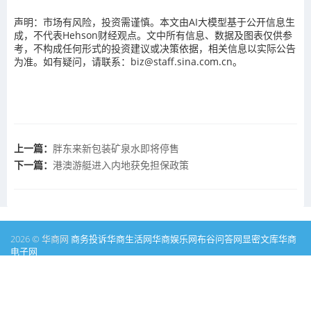
声明：市场有风险，投资需谨慎。本文由AI大模型基于公开信息生
成，不代表Hehson财经观点。文中所有信息、数据及图表仅供参
考，不构成任何形式的投资建议或决策依据，相关信息以实际公告
为准。如有疑问，请联系：biz@staff.sina.com.cn。
上一篇：
胖东来新包装矿泉水即将停售
下一篇：
港澳游艇进入内地获免担保政策
2026 © 华商网
商务投诉
华商生活网
华商娱乐网
布谷问答网
显密文库
华商
电子网