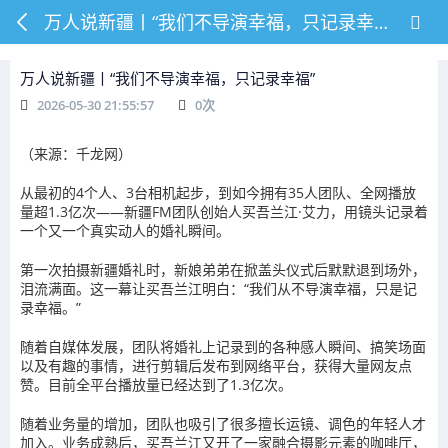
万人说新疆丨“我们不导演幸福，只记录幸福”
万人说新疆丨“我们不导演幸福，只记录幸福”
2026-05-30 21:55:57
0
次
（来源：千龙网）
从最初的4个人、3台相机起步，到如今拥有35人团队、全网播放
量超1.3亿次——新疆FM团队创始人买吾兰江·艾力，用镜头记录着
一个又一个真实动人的婚礼瞬间。
第一次拍摄新疆婚礼时，新娘弟弟在掀盖头仪式后默默退到场外，
泪流满面。这一幕让买吾兰江明白：“我们从不导演幸福，只是记
录幸福。”
随着自媒体发展，团队将婚礼上记录到的各种感人瞬间、搞笑场面
以及有趣的事情，进行剪辑后发布到网络平台，获得大量网友点
赞。目前全平台播放量已经达到了1.3亿次。
随着业务量的增加，团队也吸引了很多擅长运镜、调色的年轻人才
加入。业务成熟后，买吾兰江又开了一家融合摄影元素的咖啡厅，