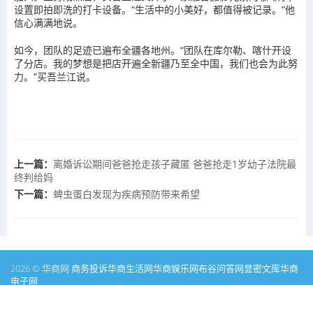
设置即拍即洗的打卡设备。“生活中的小美好，都值得被记录。”他
信心满满地说。
如今，团队的足迹已遍布全疆各地州。“团队在库尔勒、喀什开设
了分店。我的梦想是把店开遍全新疆乃至全中国，我们也会为此努
力。”买吾兰江说。
上一篇：
离婚诉讼期间爸爸抢走孩子藏匿 爸爸抢走1岁幼子法院最
终判给妈
下一篇：
蜱虫蛋白发现为疾病预防带来希望
2026 © 华商网
商务投诉
华商生活网
华商娱乐网
布谷问答网
显密文库
华商
电子网