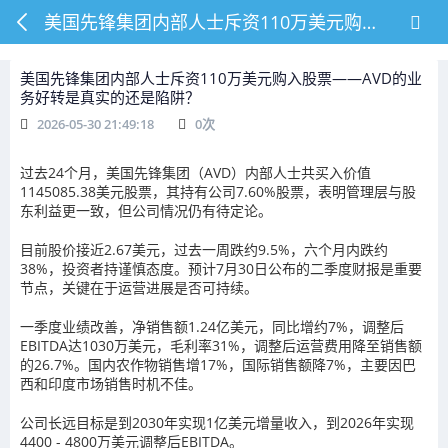
美国先锋集团内部人士斥资110万美元购入股票——AVD的业务好转是真实的还是陷阱？
美国先锋集团内部人士斥资110万美元购入股票——AVD的业
务好转是真实的还是陷阱？
2026-05-30 21:49:18
0
次
过去24个月，美国先锋集团（AVD）内部人士共买入价值
1145085.38美元股票，其持有公司7.60%股票，表明管理层与股
东利益更一致，但公司情况仍有待定论。
目前股价接近2.67美元，过去一周跌约9.5%，六个月内跌约
38%，投资者持谨慎态度。预计7月30日公布的二季度财报是重要
节点，关键在于运营进展是否可持续。
一季度业绩改善，净销售额1.24亿美元，同比增约7%，调整后
EBITDA达1030万美元，毛利率31%，调整后运营费用降至销售额
的26.7%。国内农作物销售增17%，国际销售额降7%，主要因巴
西和印度市场销售时机不佳。
公司长远目标是到2030年实现1亿美元增量收入，到2026年实现
4400 - 4800万美元调整后EBITDA。