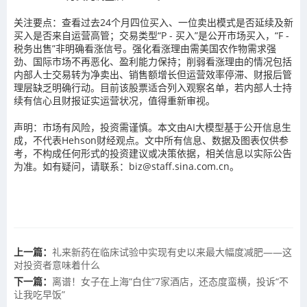
关注要点：查看过去24个月四位买入、一位卖出模式是否延续及新
买入是否来自运营高管；交易类型“P - 买入”是公开市场买入，“F -
税务出售”非明确看涨信号。强化看涨理由需美国农作物需求强
劲、国际市场不再恶化、盈利能力保持；削弱看涨理由的情况包括
内部人士交易转为净卖出、销售额增长但运营效率停滞、财报后管
理层缺乏明确行动。目前该股票适合列入观察名单，若内部人士持
续有信心且财报证实运营状况，值得重新审视。
声明：市场有风险，投资需谨慎。本文由AI大模型基于公开信息生
成，不代表Hehson财经观点。文中所有信息、数据及图表仅供参
考，不构成任何形式的投资建议或决策依据，相关信息以实际公告
为准。如有疑问，请联系：biz@staff.sina.com.cn。
上一篇：
礼来新药在临床试验中实现有史以来最大幅度减肥——这
对投资者意味着什么
下一篇：
离谱！女子在上海“白住”7家酒店，还态度蛮横，投诉“不
让我吃早饭”