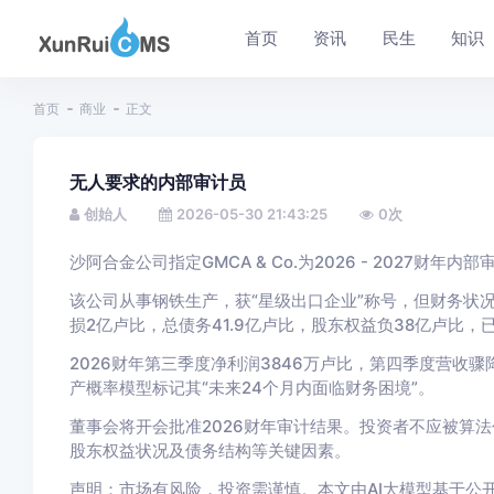
首页
资讯
民生
知识
首页
商业
正文
无人要求的内部审计员
创始人
2026-05-30 21:43:25
0
次
沙阿合金公司指定GMCA & Co.为2026 - 2027
该公司从事钢铁生产，获“星级出口企业”称号，但财务状况不
损2亿卢比，总债务41.9亿卢比，股东权益负38亿卢比，已
2026财年第三季度净利润3846万卢比，第四季度营收骤降至10
产概率模型标记其“未来24个月内面临财务困境”。
董事会将开会批准2026财年审计结果。投资者不应被算
股东权益状况及债务结构等关键因素。
声明：市场有风险，投资需谨慎。本文由AI大模型基于公开