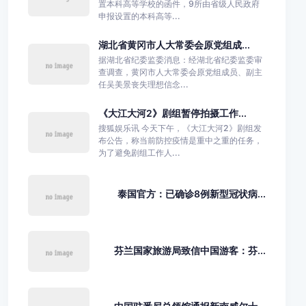
置本科高等学校的函件，9所由省级人民政府
申报设置的本科高等...
湖北省黄冈市人大常委会原党组成...
据湖北省纪委监委消息：经湖北省纪委监委审
查调查，黄冈市人大常委会原党组成员、副主
任吴美景丧失理想信念...
《大江大河2》剧组暂停拍摄工作...
搜狐娱乐讯 今天下午，《大江大河2》剧组发
布公告，称当前防控疫情是重中之重的任务，
为了避免剧组工作人...
泰国官方：已确诊8例新型冠状病...
芬兰国家旅游局致信中国游客：芬...