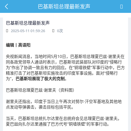
巴基斯坦总理最新发声
巴基斯坦总理最新发声
2025-05-11 01:59:26
0
次
编辑丨高语阳
央视新闻
消息，当地时间5月10日，
巴基斯坦总理
夏巴兹·谢里夫在
同各政党领导人通话时表示，巴基斯坦武装部队对
印度
的“侵略行
为”作出了协调一致且有力的回应。在“铜墙铁壁”军事行动中，巴方
精准打击了对
巴基斯坦
实施攻击的印度
军事设施
。面对“侵略行
为”，
巴基斯坦展现了极大的克制
。
巴基斯坦总理夏巴兹·谢里夫（资料图）
谢里夫还指出，印度于当日上午再次对努尔·汗空军基地及其他地
点发动
导弹
袭击，袭击目标包括平民。
当天，巴基斯坦总统
扎尔达里
在总统府会见总理夏巴兹·谢里夫。
夏巴玆向扎尔达里通报了巴方代号“铜墙铁壁”的军事行动。