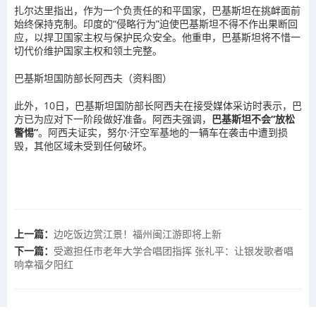
扎尔达里指出，作为一个负责任的和平国家，巴基斯坦在挑衅面前
始终保持克制。印度的“侵略行为”迫使巴基斯坦不得不作出果断回
应，以捍卫
国家主权
与保护民众安全。他重申，巴基斯坦将不惜一
切代价维护国家主权和领土完整。
巴基斯坦国防部长阿西夫（资料图）
此外，10日，巴基斯坦国防部长阿西夫在接受媒体采访时表示，巴
方已为应对下一阶段做好准备。阿西夫强调，
巴基斯坦不会“放松
警惕”
。阿西夫证实，努尔·汗空军基地的一辆车在袭击中遭到损
毁，其他区域未受到任何破坏。
上一篇：
边吃饭边赏江景！福州闽江游即将上新
下一篇：
受邀担任市老年大学合唱团指挥 张礼平：让银发歌者唱
响幸福夕阳红