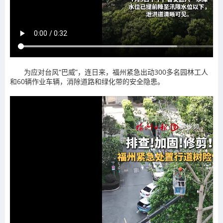
为应对台风“巴威”，
连日来，福州紧急出动
300多名园林工人
和60辆作业车辆，
消除道路和绿化带的安全隐患。