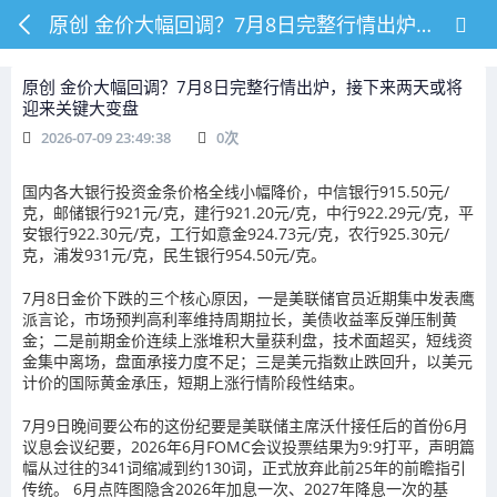
原创 金价大幅回调？7月8日完整行情出炉，接下来两天或将迎来关键大变盘
原创 金价大幅回调？7月8日完整行情出炉，接下来两天或将
迎来关键大变盘
2026-07-09 23:49:38
0
次
国内各大银行投资金条价格全线小幅降价，中信银行915.50元/
克，邮储银行921元/克，建行921.20元/克，中行922.29元/克，平
安银行922.30元/克，工行如意金924.73元/克，农行925.30元/
克，浦发931元/克，民生银行954.50元/克。
7月8日金价下跌的三个核心原因，一是美联储官员近期集中发表鹰
派言论，市场预判高利率维持周期拉长，美债收益率反弹压制黄
金；二是前期金价连续上涨堆积大量获利盘，技术面超买，短线资
金集中离场，盘面承接力度不足；三是美元指数止跌回升，以美元
计价的国际黄金承压，短期上涨行情阶段性结束。
7月9日晚间要公布的这份纪要是美联储主席沃什接任后的首份6月
议息会议纪要，2026年6月FOMC会议投票结果为9:9打平，声明篇
幅从过往的341词缩减到约130词，正式放弃此前25年的前瞻指引
传统。 6月点阵图隐含2026年加息一次、2027年降息一次的基