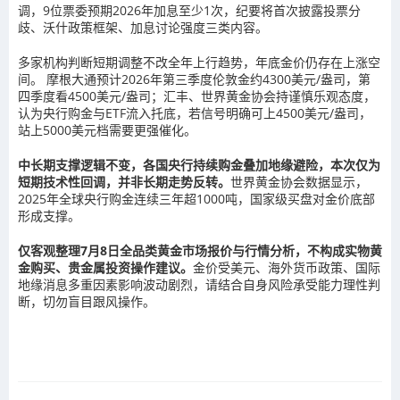
调，9位票委预期2026年加息至少1次，纪要将首次披露投票分
歧、沃什政策框架、加息讨论强度三类内容。
多家机构判断短期调整不改全年上行趋势，年底金价仍存在上涨空
间。 摩根大通预计2026年第三季度伦敦金约4300美元/盎司，第
四季度看4500美元/盎司；汇丰、世界黄金协会持谨慎乐观态度，
认为央行购金与ETF流入托底，若信号明确可上4500美元/盎司，
站上5000美元档需要更强催化。
中长期支撑逻辑不变，各国央行持续购金叠加地缘避险，本次仅为
短期技术性回调，并非长期走势反转。
世界黄金协会数据显示，
2025年全球央行购金连续三年超1000吨，国家级买盘对金价底部
形成支撑。
仅客观整理7月8日全品类黄金市场报价与行情分析，不构成实物黄
金购买、贵金属投资操作建议。
金价受美元、海外货币政策、国际
地缘消息多重因素影响波动剧烈，请结合自身风险承受能力理性判
断，切勿盲目跟风操作。