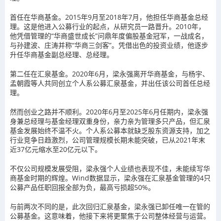
首任在华商基金。2015年9月至2018年7月，他担任华商基金总经
理。这是他进入公募行业的起点，从研究员一路晋升。2010年，
他凭借管理的“华商盛世成长”问鼎年度偏股基金冠军，一战成名，
与孙建波、庄涛并称“华商三剑客”。凭借出色的投资业绩，他逐步
升任华商基金副总经理、总经理。
第二任在汇泉基金。2020年6月，梁永强离开华商基金，与杨宇、
孟朝霞等人共同创立个人系公募汇泉基金，并出任该公司首任总经
理。
然而创业之路并不顺利。2020年6月至2025年6月任期内，梁永强
身兼总经理与基金经理双重身份，亲力亲为管理多只产品，但汇泉
基金发展始终不温不火。个人系公募本就缺乏股东资源支持，加之
行业竞争日趋激烈，公司管理规模长期未能突破，已从2021年末
近37亿元缩水至20亿元以下。
不仅公司规模发展受阻，梁永强个人业绩也表现不佳，未能续写华
商基金时期的辉煌。Wind数据显示，梁永强在汇泉基金管理的4只
公募产品任职回报全部为负，最高亏损超50%。
与前两次不同的是，此次回归汇泉基金，梁永强已卸任唯一在管的
公募基金。这意味着，他接下来将更聚焦于公司整体经营与运营。