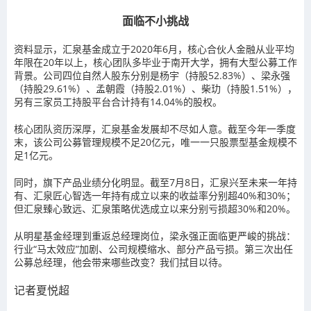
面临不小挑战
资料显示，汇泉基金成立于2020年6月，核心合伙人金融从业平均
年限在20年以上，核心团队多毕业于南开大学，拥有大型公募工作
背景。公司四位自然人股东分别是杨宇（持股52.83%）、梁永强
（持股29.61%）、孟朝霞（持股2.01%）、柴玏（持股1.51%），
另有三家员工持股平台合计持有14.04%的股权。
核心团队资历深厚，汇泉基金发展却不尽如人意。截至今年一季度
末，该公司公募管理规模不足20亿元，唯一一只股票型基金规模不
足1亿元。
同时，旗下产品业绩分化明显。截至7月8日，汇泉兴至未来一年持
有、汇泉匠心智选一年持有成立以来的收益率分别超40%和30%；
但汇泉臻心致远、汇泉策略优选成立以来分别亏损超30%和20%。
从明星基金经理到重返总经理岗位，梁永强正面临更严峻的挑战：
行业“马太效应”加剧、公司规模缩水、部分产品亏损。第三次出任
公募总经理，他会带来哪些改变？我们拭目以待。
记者
夏悦超