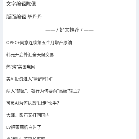
文字编辑
陈偲
版面编辑 毕丹丹
—— / 好文推荐 / ——
OPEC+同意连续第五个月增产原油
韩元开启外汇全天候交易
热“烤”美国电网
美AI投资进入“清醒时间”
闯入“禁区”：银行为何要向“高碳”输血？
可灵AI为何执意“出走”快手？
大疆、影石又打回国内
LV把茉莉奶白告了