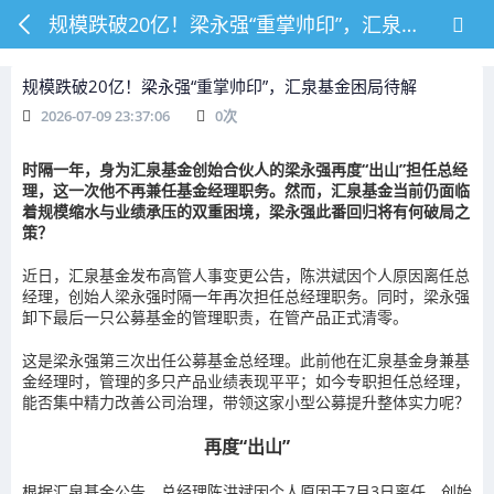
规模跌破20亿！梁永强“重掌帅印”，汇泉基金困局待解
规模跌破20亿！梁永强“重掌帅印”，汇泉基金困局待解
2026-07-09 23:37:06
0
次
时隔一年，身为汇泉基金创始合伙人的梁永强再度“出山”担任总经
理，这一次他不再兼任基金经理职务。然而，汇泉基金当前仍面临
着规模缩水与业绩承压的双重困境，梁永强此番回归将有何破局之
策？
近日，汇泉基金发布高管人事变更公告，陈洪斌因个人原因离任总
经理，创始人梁永强时隔一年再次担任总经理职务。同时，梁永强
卸下最后一只公募基金的管理职责，在管产品正式清零。
这是梁永强第三次出任公募基金总经理。此前他在汇泉基金身兼基
金经理时，管理的多只产品业绩表现平平；如今专职担任总经理，
能否集中精力改善公司治理，带领这家小型公募提升整体实力呢？
再度“出山”
根据汇泉基金公告，总经理陈洪斌因个人原因于7月3日离任，创始