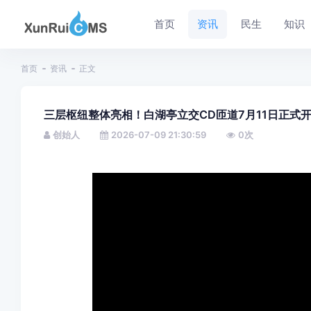
首页
资讯
民生
知识
首页
资讯
正文
三层枢纽整体亮相！白湖亭立交CD匝道7月11日正式
创始人
2026-07-09 21:30:59
0
次