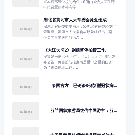
置本科高等学校的函件，9所由省级人民政府
申报设置的本科高等...
湖北省黄冈市人大常委会原党组成...
据湖北省纪委监委消息：经湖北省纪委监委审
查调查，黄冈市人大常委会原党组成员、副主
任吴美景丧失理想信念...
《大江大河2》剧组暂停拍摄工作...
搜狐娱乐讯 今天下午，《大江大河2》剧组发
布公告，称当前防控疫情是重中之重的任务，
为了避免剧组工作人...
泰国官方：已确诊8例新型冠状病...
芬兰国家旅游局致信中国游客：芬...