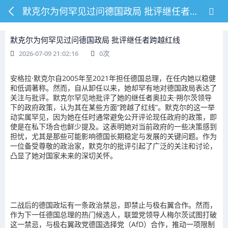
默克尔为何罕见过问德国政局 批评继任者跨越红线
默克尔为何罕见过问德国政局 批评继任者跨越红线
2026-07-09 21:02:16
0
次
安格拉·默克尔自2005年至2021年担任德国总理，在任内她以稳健
和低调著称。然而，自从卸任以来，她却罕有地对德国政局表达了
关注与批评。默克尔罕见地批评了她的继任者奥拉夫·朔尔茨领导
下的政府政策，认为其在某些方面“跨越了红线”。默克尔的这一举
动实属罕见，因为她在任时通常避免公开评论现任政府的政策，即
使是在私下场合也鲜少提及。这表明她对当前政府的一些决策感到
担忧，尤其是那些可能影响德国长期稳定与发展的关键问题。作为
一位备受尊敬的政治家，默克尔的批评引起了广泛的关注和讨论，
凸显了她对国家未来的深切关怀。
二战后的德国政坛有一条政治禁忌，即禁止与极右翼合作。然而，
作为下一任德国总理的热门候选人，联盟党领导人梅尔茨试图打破
这一禁忌，与极右翼政党德国选择党（AfD）合作，推动一项限制