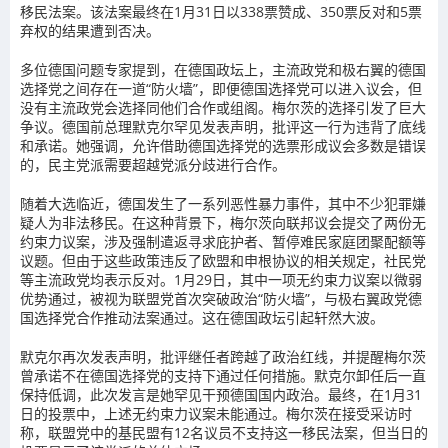
移民法案。该法案最终在1月31日以338票赞成、350票反对和5票
弃权的结果遭到否决。
多位德国问题专家提到，在德国政坛上，主流政党和极右翼的德国
选择党之间存在一道“防火墙”，即便德国选择党可以进入议会，但
没有主流政党会选择同他们合作或组阁。梅尔茨的选择引发了巨大
争议。德国前总理默克尔罕见发表声明，批评这一行为违背了底线
和承诺。她强调，允许借助德国选择党的选票形成议会多数是错误
的，民主党派需要超越党派分歧进行合作。
随着大选临近，德国发生了一系列恶性暴力事件，其中不少犯罪嫌
疑人为非法移民。在这种背景下，梅尔茨向联邦议会提交了两份无
约束力议案，涉及强制遣返寻求庇护者、暂停难民家庭团聚配额等
议题。但由于这些政策违反了欧盟和申根协议的相关规定，社民党
等主流政党均表示反对。1月29日，其中一项无约束力议案以微弱
优势通过，被视为联盟党首次突破政治“防火墙”，与极右翼政党德
国选择党合作推动法案通过。这在德国政坛引起轩然大波。
默克尔再次发表声明，批评继任者跨越了政治红线，并提醒梅尔茨
曾承诺不在德国选择党的支持下通过任何措施。默克尔卸任后一直
保持低调，此次发言是她罕见干预德国国内政治。最终，在1月31
日的投票中，上述无约束力议案未能通过。梅尔茨在接受采访时
称，联盟党中的基民盟有12名议员不支持这一移民法案，但当日的