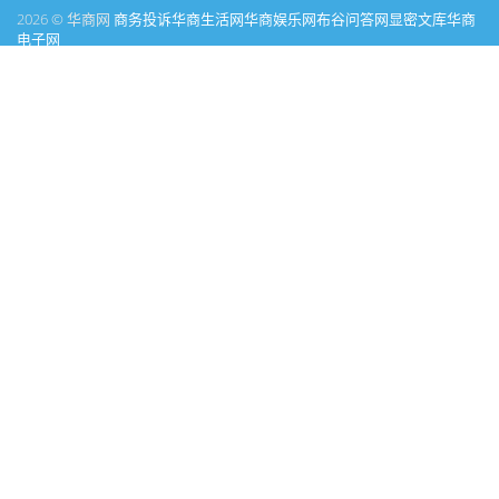
2026 © 华商网
商务投诉
华商生活网
华商娱乐网
布谷问答网
显密文库
华商
电子网