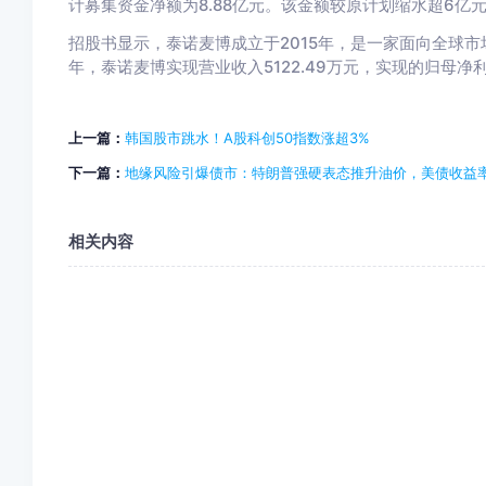
计募集资金净额为8.88亿元。该金额较原计划缩水超6亿
招股书显示，泰诺麦博成立于2015年，是一家面向全球市
年，泰诺麦博实现营业收入5122.49万元，实现的归母净利润
上一篇：
韩国股市跳水！A股科创50指数涨超3%
下一篇：
地缘风险引爆债市：特朗普强硬表态推升油价，美债收益
相关内容