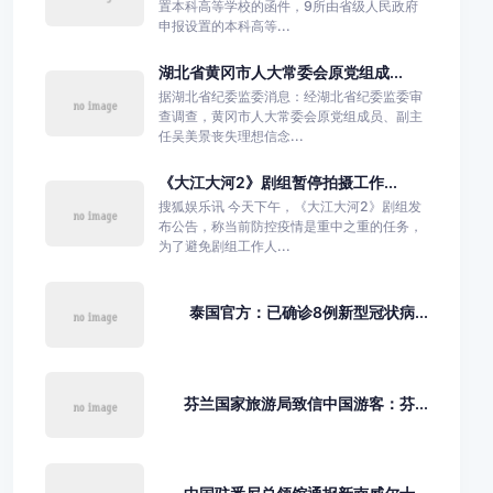
置本科高等学校的函件，9所由省级人民政府
申报设置的本科高等...
湖北省黄冈市人大常委会原党组成...
据湖北省纪委监委消息：经湖北省纪委监委审
查调查，黄冈市人大常委会原党组成员、副主
任吴美景丧失理想信念...
《大江大河2》剧组暂停拍摄工作...
搜狐娱乐讯 今天下午，《大江大河2》剧组发
布公告，称当前防控疫情是重中之重的任务，
为了避免剧组工作人...
泰国官方：已确诊8例新型冠状病...
芬兰国家旅游局致信中国游客：芬...