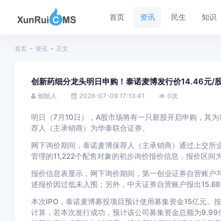
首页
资讯
民生
知识
首页
资讯
正文
创新药细分龙头明日申购！泰诺麦博发行价14.46元/
创始人
2026-07-09 17:13:41
0
次
明日（7月10日），A股市场将有一只新股开启申购，其为
荐人（主承销商）为华泰联合证券。
网下询价期间，泰诺麦博保荐人（主承销商）通过上交所业
管理的11,222个配售对象的初步询价报价信息，报价区间为14.
报价信息表显示，网下询价期间，第一创业证券自营账户与
述报价因过低未入围；另外，中天证券自营账户报出15.88
本次IPO，泰诺麦博募投项目预计使用募集资金15亿元。按本次
计算，若本次发行成功，预计该公司募集资金总额为9.99