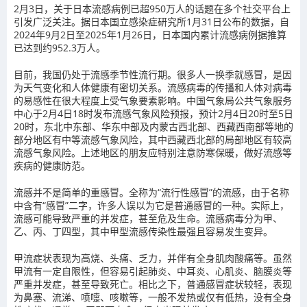
2月3日，关于日本流感病例已超950万人的话题在多个社交平台上
引发广泛关注。据日本国立感染症研究所1月31日公布的数据，自
2024年9月2日至2025年1月26日，日本国内累计流感病例据推算
已达到约952.3万人。
目前，我国仍处于流感季节性流行期。很多人一换季就感冒，是因
为天气变化和人体健康有密切关系。流感病毒的传播和人体对病毒
的易感性在很大程度上受气象要素影响。中国气象局公共气象服务
中心于2月4日18时发布流感气象风险预报，预计2月4日20时至5日
20时，东北中东部、华东中部及内蒙古西北部、西藏西南部等地的
部分地区有中等流感气象风险，其中西藏西北部的局部地区有较高
流感气象风险。上述地区的朋友应特别注意防寒保暖，做好流感等
疾病的健康防范。
流感并不是简单的重感冒。全称为“流行性感冒”的流感，由于名称
中含有“感冒”二字，许多人误以为它是普通感冒的一种。实际上，
流感可能导致严重的并发症，甚至危及生命。流感病毒分为甲、
乙、丙、丁四型，其中甲型流感传染性最强且容易发生变异。
甲流症状表现为高烧、头痛、乏力，并伴有全身肌肉酸痛等。虽然
甲流有一定自限性，但容易引起肺炎、中耳炎、心肌炎、脑膜炎等
严重并发症，甚至导致死亡。相比之下，普通感冒症状较轻，表现
为鼻塞、流涕、喷嚏、咳嗽等，一般不发热或仅有低热，没有全身