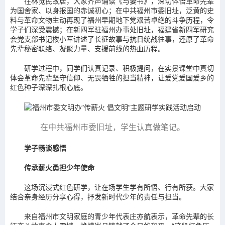
在林觉民故居，大家齐声诵读《与妻书》，深切体悟革命先辈
为国舍家、以身报国的赤诚初心；在中共福州市委旧址，泛黄的史
料与革命文物生动再现了福州早期地下党艰苦卓绝的斗争历程，令
学子们深受震撼；在新四军驻福州办事处旧址，福建省新四军研究
会党支部书记楼小军讲述了长征故事与抗日统战往事，还原了革命
先辈秘密联络、凝聚力量、支援前线的热血历程。
研学过程中，同学们认真记录、积极提问，在实景课堂中真切
体会革命先辈坚守信仰、无畏牺牲的担当精神，让爱党爱国爱乡的
红色种子深深扎根心底。
在中共福州市委旧址，学生认真做笔记。
学子畅谈感悟
传承薪火勇担少年使命
这场沉浸式红色研学，让在场学生学有所悟、行有所获。大家
结合亲身经历分享心得，抒发新时代少年的责任与担当。
来自福州市文明家庭的青少年代表庄亦航表示，革命先辈的长