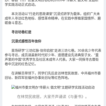
学实践活动正式启动。
本次活动以“行走的思政课堂”沉浸式研学为载体，组织广大未
成年人寻访红色地标、感悟革命精神，在实践中厚植家国情怀、磨
砺奋斗意志。
寻访坊巷红迹
沉浸式感悟百年信仰
首场研学“三坊红脉·信仰启航”走进三坊七巷。30余名少年代表
参与寻访，成员涵盖新时代好少年、道德建设先进典型子女、“童
声里的中国”优秀学生及社区未成年人代表。大家一同探寻古厝街
巷中沉淀的红色记忆。
在讲解员带领下，同学们先后走访林觉民故居、中共福州市委
旧址、新四军驻福州办事处旧址等红色阵地。
在林觉民故居，大家齐声诵读《与妻书》。