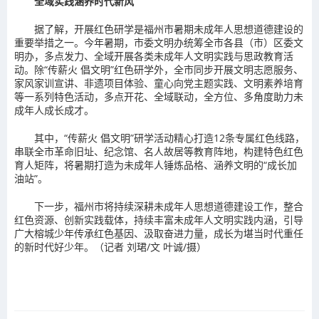
全域实践涵养时代新风
据了解，开展红色研学是福州市暑期未成年人思想道德建设的
重要举措之一。今年暑期，市委文明办统筹全市各县（市）区委文
明办，多点发力、全域开展各类未成年人文明实践与思政教育活
动。除“传薪火 倡文明”红色研学外，全市同步开展文明志愿服务、
家风家训宣讲、非遗项目体验、童心向党主题实践、文明素养培育
等一系列特色活动，多点开花、全域联动，全方位、多角度助力未
成年人成长成才。
其中，“传薪火 倡文明”研学活动精心打造12条专属红色线路，
串联全市革命旧址、纪念馆、名人故居等教育阵地，构建特色红色
育人矩阵，将暑期打造为未成年人锤炼品格、涵养文明的“成长加
油站”。
下一步，福州市将持续深耕未成年人思想道德建设工作，整合
红色资源、创新实践载体，持续丰富未成年人文明实践内涵，引导
广大榕城少年传承红色基因、汲取奋进力量，成长为堪当时代重任
的新时代好少年。（记者 刘珺/文 叶诚/摄）