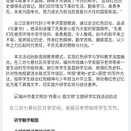
征奋斗故事令人震撼，峥嵘岁月铸就了今日的和平。“这段红色历
史值得永远铭记。我们应珍惜当下美好生活，勤奋学习、奋勇争
先，未来为国争光，努力成长为担当民族复兴大任的国家栋梁。”
台江区新时代好少年李洪萱感慨道，通过走访红色旧址、品读
《与妻书》，她深刻读懂了先辈舍小家为大家的家国情怀。“先辈
们在艰苦环境中坚守信仰、奋勇救国，令人敬佩。如今的和平来之
不易，我将铭记历史、传承红色精神，勤学苦练、磨砺意志，以少
年之力扛起时代责任，不负先辈的牺牲与付出。”
本次活动创新思政教育模式，实现红色研学与学科教学深度融
合。在三坊七巷社区共享空间，福州市钱塘小学吴振芬老师带来一
堂生动的写作指导课。她引导学生复盘研学见闻、梳理红色史料，
针对性地规避流水账式写作误区，传授“景物+史实+感悟”的写作方
法，指导学生结合红色精神与少年担当升华立意，将坊巷红色记忆
化为笔下真情文字，切实提升研学实效与综合素养。
在三坊七巷社区共享空间，吴振芬老师指导学生写作。
研学融学赋能