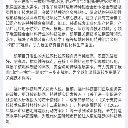
阿石创参与完成的“极端环境用特种钼合金制备关键技术”项目
聚焦国家重大需求，开发了极端环境用特种钼合金粉末冶金制备及
塑性加工技术体系，突破了特种钼合金强韧化、复杂结构制品塑性
成形精确化及高温应用防氧化三大核心技术，建立了具有完全自主
知识产权的特种钼合金制备、加工、装备成套工业化生产体系，产
品广泛应用于航空、航天、核电、信息、医疗等高技术领域，引领
了我国钼合金材料行业的科技进步。该项目关键技术达到国际领先
水平，解决了高端装备和大科学工程等极端环境用特种钼合金的
“卡脖子”难题，助力我国跻身世界钼材料生产强国。
该项目开发出的大拉深比拉深钼舟具有纯度高、表面光洁度
好、耐高温、抗腐蚀等优点，在核工业燃料还原中实现成功应用，
满足了核燃料制备的高效、安全与可持续发展需求，有力支撑了我
国“热堆—快堆—聚变堆”三步走战略，为全球能源低碳转型提供了
关键技术保障。
福州市科技局有关负责人说，当前，福州科技部门正以更务实
的政策、更开放的协同，持续落实研发投入（《关于进一步促进全
社会加大研发投入的若干措施》）、成果转移转化（《关于支持高
校技术成果转移转化的十二条措施》）、科创走廊建设（《2026
年福州市科创走廊建设行动方案》）等一系列政策措施，全力打造
高水平科创策源地，为现代化国际城市建设注入更加强劲的科技动
能。