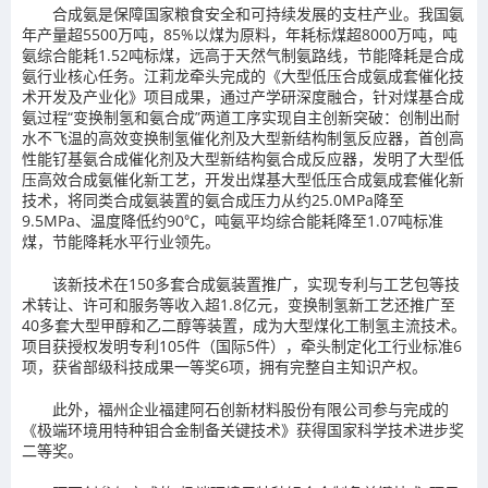
合成氨是保障国家粮食安全和可持续发展的支柱产业。我国氨
年产量超5500万吨，85%以煤为原料，年耗标煤超8000万吨，吨
氨综合能耗1.52吨标煤，远高于天然气制氨路线，节能降耗是合成
氨行业核心任务。江莉龙牵头完成的《大型低压合成氨成套催化技
术开发及产业化》项目成果，通过产学研深度融合，针对煤基合成
氨过程“变换制氢和氨合成”两道工序实现自主创新突破：创制出耐
水不飞温的高效变换制氢催化剂及大型新结构制氢反应器，首创高
性能钌基氨合成催化剂及大型新结构氨合成反应器，发明了大型低
压高效合成氨催化新工艺，开发出煤基大型低压合成氨成套催化新
技术，将同类合成氨装置的氨合成压力从约25.0MPa降至
9.5MPa、温度降低约90℃，吨氨平均综合能耗降至1.07吨标准
煤，节能降耗水平行业领先。
该新技术在150多套合成氨装置推广，实现专利与工艺包等技
术转让、许可和服务等收入超1.8亿元，变换制氢新工艺还推广至
40多套大型甲醇和乙二醇等装置，成为大型煤化工制氢主流技术。
项目获授权发明专利105件（国际5件），牵头制定化工行业标准6
项，获省部级科技成果一等奖6项，拥有完整自主知识产权。
此外，福州企业福建阿石创新材料股份有限公司参与完成的
《极端环境用特种钼合金制备关键技术》获得国家科学技术进步奖
二等奖。