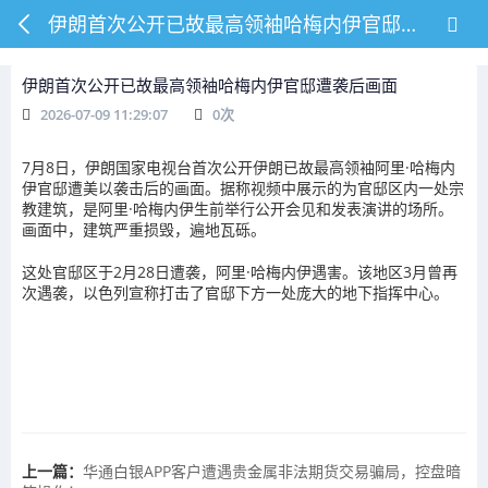
伊朗首次公开已故最高领袖哈梅内伊官邸遭袭后画面
伊朗首次公开已故最高领袖哈梅内伊官邸遭袭后画面
2026-07-09 11:29:07
0
次
7月8日，伊朗国家电视台首次公开伊朗已故最高领袖阿里·哈梅内
伊官邸遭美以袭击后的画面。据称视频中展示的为官邸区内一处宗
教建筑，是阿里·哈梅内伊生前举行公开会见和发表演讲的场所。
画面中，建筑严重损毁，遍地瓦砾。
这处官邸区于2月28日遭袭，阿里·哈梅内伊遇害。该地区3月曾再
次遇袭，以色列宣称打击了官邸下方一处庞大的地下指挥中心。
上一篇：
华通白银APP客户遭遇贵金属非法期货交易骗局，控盘暗