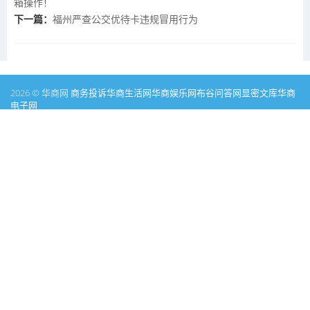
箱操作！
下一篇：
福州严查公交优待卡违规冒用行为
2026 © 华商网
商务投诉
华商生活网
华商娱乐网
布谷问答网
显密文库
华商
电子网