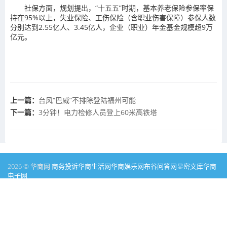
社保方面，规划提出，“十五五”时期，基本养老保险参保率保
持在95%以上，失业保险、工伤保险（含职业伤害保障）参保人数
分别达到2.55亿人、3.45亿人，企业（职业）年金基金规模超9万
亿元。
上一篇：
台风“巴威”不排除登陆福州可能
下一篇：
3分钟！电力检修人员登上60米高铁塔
2026 © 华商网
商务投诉
华商生活网
华商娱乐网
布谷问答网
显密文库
华商
电子网