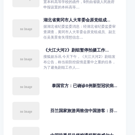
置本科高等学校的函件，9所由省级人民政府
申报设置的本科高等...
湖北省黄冈市人大常委会原党组成...
据湖北省纪委监委消息：经湖北省纪委监委审
查调查，黄冈市人大常委会原党组成员、副主
任吴美景丧失理想信念...
《大江大河2》剧组暂停拍摄工作...
搜狐娱乐讯 今天下午，《大江大河2》剧组发
布公告，称当前防控疫情是重中之重的任务，
为了避免剧组工作人...
泰国官方：已确诊8例新型冠状病...
芬兰国家旅游局致信中国游客：芬...