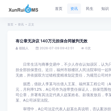
首页
资讯
民生
知识
首页
资讯
正文
有公章无决议 140万元担保合同被判无效
创始人
2026-07-09 09:42:51
0
次
日常生活与商事交易中，不少人存在认知误区，认为只
担全部担保责任。近日，福州市鼓楼区人民法院审结一起
无效，并依据双方过错程度精准划定责任，为规范公司对
据悉，借款人李某与出借人王某、福州某工程公司（A公
元，月利率1.2%，A公司作为连带责任保证人，担保范围
司公章，并署有其法定代表人赵某姓名。款项发放后，李
某、A公司诉至法院。
审理中，A公司法定代表人赵某出具说明，否认案涉担