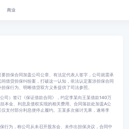
商业
要担保合同加盖公司公章、有法定代表人签字，公司就需承
民间借贷担保纠纷案，打破这一认知，依法认定案涉担保合同
外担保行为、明晰借贷双方义务提供了司法参照。
司）签订《保证借款合同》，约定李某向王某借款140万
包括本金、利息及债权实现的相关费用。合同落款处加盖A公
某仅支付部分利息便停止履约。王某多次催讨无果，遂将李
保行为，称公司从未召开股东会、未作出担保决议，合同中