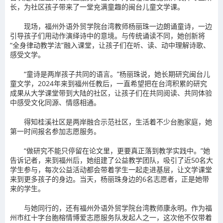
长，为社区孩子带来了一堂充满童趣的闽台儿童文学课。
现场，福州外语外贸学院台湾教师杨丽珠一边朗诵童诗，一边
引导孩子们用动作演绎诗中的意境。与传统诵读不同，她创新将
“全身律动教学法”融入课堂，让孩子们在听、读、动中理解诗歌、
感受文学。
“童诗是两岸孩子共同的语言。”杨丽珠说，她长期研究闽台儿
童文学，2024年来到福州任教后，一直希望把在台湾积累的研究
成果从大学课堂带到大陆的社区，让孩子们在共同阅读、共同体验
中感受文化同源、情感相通。
得知桂溪社区是两岸融合示范社区，生活着不少台胞家庭，她
第一时间报名参加志愿服务。
“做研究不能只停留在论文里，更要真正落到教学实践中。”她
告诉记者，来到福州后，她组建了公益教学团队，吸引了近50名大
学生参与，每次公益活动都会带着学生一起走进基层，让文学课堂
来到更多孩子的身边。当天，杨丽珠身边的6名志愿者，正是她带
来的学生。
与她同行的，还有福州外语外贸学院台湾教师康永明。作为福
州市红十字台胞榕情博爱志愿服务队发起人之一，这次他不仅带着