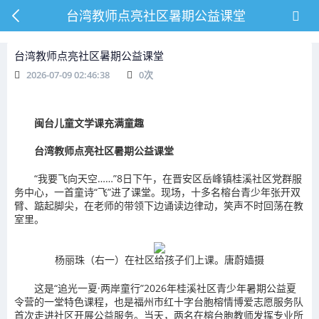
台湾教师点亮社区暑期公益课堂
台湾教师点亮社区暑期公益课堂
2026-07-09 02:46:38
0
次
闽台儿童文学课充满童趣
台湾教师点亮社区暑期公益课堂
“我要飞向天空……”8日下午，在晋安区岳峰镇桂溪社区党群服
务中心，一首童诗“飞”进了课堂。现场，十多名榕台青少年张开双
臂、踮起脚尖，在老师的带领下边诵读边律动，笑声不时回荡在教
室里。
杨丽珠（右一）在社区给孩子们上课。唐蔚嫱摄
这是“追光一夏·两岸童行”2026年桂溪社区青少年暑期公益夏
令营的一堂特色课程，也是福州市红十字台胞榕情博爱志愿服务队
首次走进社区开展公益服务。当天，两名在榕台胞教师发挥专业所