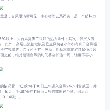
能量足，台风眼清晰可见，中心密闭云系严实，是一个破坏力
.5℃以上，为台风提供了很好的热力条件；其次，低层入流
持；此外，高层出流辐散以及垂直风切变小等都有利于台风强
干冷空气渗透，强度还会有小波动，但基本都将维持超强台风
洋面之前，维持超强台风的时间将会长达一周，强度不容小
的情况看，“巴威”将于10日上午进入台风24小时警戒区，并
，预计，“巴威”会在11日白天登陆或擦过台湾北部后西行，
3-14级）。