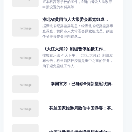
置本科高等学校的函件，9所由省级人民政府
申报设置的本科高等...
湖北省黄冈市人大常委会原党组成...
据湖北省纪委监委消息：经湖北省纪委监委审
查调查，黄冈市人大常委会原党组成员、副主
任吴美景丧失理想信念...
《大江大河2》剧组暂停拍摄工作...
搜狐娱乐讯 今天下午，《大江大河2》剧组发
布公告，称当前防控疫情是重中之重的任务，
为了避免剧组工作人...
泰国官方：已确诊8例新型冠状病...
芬兰国家旅游局致信中国游客：芬...