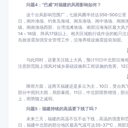
问题4：“巴威”对福建的风雨影响如何？
这个台风影响范围广，七级风圈半径达350-500公里
日，闽外渔场、钓鱼岛海域、闽东渔场、闽中渔场、闽南渔场
级。闽南渔场西部、台湾浅滩渔场、南部沿海海区最大风力
14～16级、阵风17级以上。相关区域航行或作业的船只
岛旅游需加强安全管理工作，沿海养殖设施需提前加固。
与此同时，还要关注陆上大风，预计11日中北部沿海地
注意防范陆上强风对城乡基础设施和工程设施的危害。12
降雨方面，这两天福建还是多云为主，10日，受台风
部分中雨到大雨，局部暴雨。11日，中北部雨势增强，部
上，雨势随之减弱。
问题5：福建持续的高温要下线了吗？
未来三天，福建的高温不仅不会下线，高温的强度和范
日，福建中北部的部分地区最高气温可达35-37℃，局部