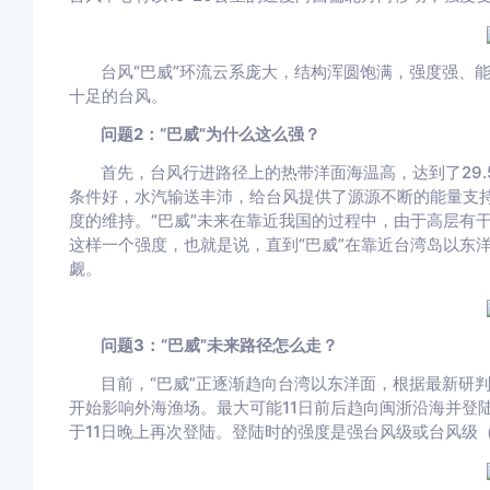
台风“巴威”环流云系庞大，结构浑圆饱满，强度强、
十足的台风。
问题2：“巴威”为什么这么强？
首先，台风行进路径上的热带洋面海温高，达到了29
条件好，水汽输送丰沛，给台风提供了源源不断的能量支
度的维持。“巴威”未来在靠近我国的过程中，由于高层有
这样一个强度，也就是说，直到“巴威”在靠近台湾岛以东
觑。
问题3：“巴威”未来路径怎么走？
目前，“巴威”正逐渐趋向台湾以东洋面，根据最新研判
开始影响外海渔场。最大可能11日前后趋向闽浙沿海并登陆
于11日晚上再次登陆。登陆时的强度是强台风级或台风级（1