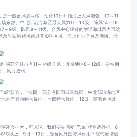
，是一般台风的两倍。预计10日开始海上大风增强，10～11
东部、中北部沿海海区最大风力11～13级、阵风14～16
7～9级、阵风9～11级。台风中心经过的附近海域风力可达
注意及时回港避风或避开影响区域，海上作业平台及涉海、涉
区的部分县市有11～14级阵风；其余地区8～12级。要特别
日，风力减弱。
“巴威”影响，全省阴，部分有阵雨或雷阵雨，中北部沿海地区
分地区有暴雨到大暴雨，局部特大暴雨。12日，随着台风北
围还会扩大，可以说，我们要先感受“巴威”牌空调外机。8
38℃以上。9日—10日，受台风外围焚风作用下沉气流增温