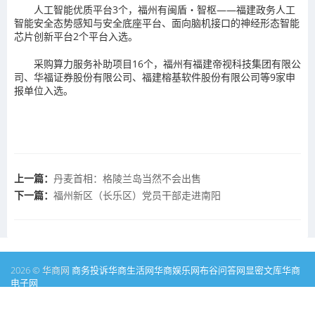
人工智能优质平台3个，福州有闽盾・智枢——福建政务人工
智能安全态势感知与安全底座平台、面向脑机接口的神经形态智能
芯片创新平台2个平台入选。
采购算力服务补助项目16个，福州有福建帝视科技集团有限公
司、华福证券股份有限公司、福建榕基软件股份有限公司等9家申
报单位入选。
上一篇：
丹麦首相：格陵兰岛当然不会出售
下一篇：
福州新区（长乐区）党员干部走进南阳
2026 © 华商网
商务投诉
华商生活网
华商娱乐网
布谷问答网
显密文库
华商
电子网