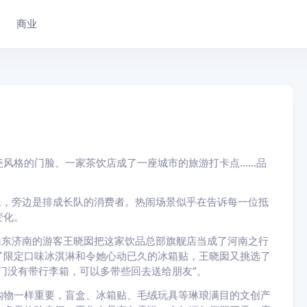
商业
瓷风格的门脸、一家茶饮店成了一座城市的旅游打卡点……品
像，旁边是排成长队的消费者。热闹场景似乎在告诉每一位抵
变化。
山东济南的游客王晓囡把这家饮品总部旗舰店当成了河南之行
了限定口味冰淇淋和令她心动已久的冰箱贴，王晓囡又挑选了
门没有带行李箱，可以多带些回去送给朋友”。
购物一样重要，盲盒、冰箱贴、毛绒玩具等琳琅满目的文创产