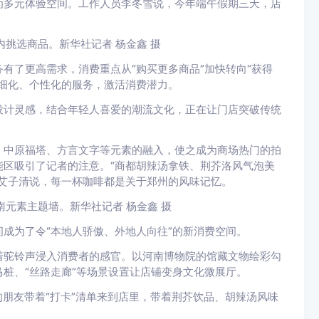
为多元体验空间。工作人员李冬雪说，今年端午假期三天，店
挑选商品。新华社记者 杨金鑫 摄
有了更高需求，消费重点从“购买更多商品”加快转向“获得
细化、个性化的服务，激活消费潜力。
设计灵感，结合年轻人喜爱的潮流文化，正在让门店突破传统
、中原福塔、方言文字等元素的融入，使之成为商场热门的拍
区吸引了记者的注意。“商都胡辣汤拿铁、荆芥洛风气泡美
艾子清说，每一杯咖啡都是关于郑州的风味记忆。
元素主题墙。新华社记者 杨金鑫 摄
成为了令“本地人骄傲、外地人向往”的新消费空间。
着驼铃声浸入消费者的感官。以河南博物院的馆藏文物绘彩勾
桩、“丝路走廊”等场景设置让店铺变身文化微展厅。
她的朋友带着“打卡”清单来到店里，带着荆芥饮品、胡辣汤风味