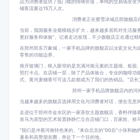
品为消费者提供了低门槛的情绪价值，单纯的交易场景变
铺客流量达15万人次。
消费者正在蜜雪冰城总部旗舰店内
当前，我国服务业规模稳步扩大，越来越多居民对生活服务
更好服务和体验”。记者走访发现，不少旗舰店正在通过精
在郑州郑东万象城，一家手机品牌的旗舰店以汝瓷文化为
零售的功能边界。
推开玻璃门，映入眼帘的是充满河南元素的主题墙。烩面
照打卡点。在店铺一层，除了产品体验台，专业的咖啡功能
式、黄河麦穗香可可这几款都成为了我们的热销品。”店长
郑州一家手机品牌旗舰店内的河南
当越来越多的旗舰店选择用文化与消费者对话，便在无意间
走进位于郑州市金水区的一家茶饮主题旗舰店，香料伴随
首马为原型的艺术装置静静伫立在店铺门口，百家姓、拴马
“我们是冲着河南特色来的。”来自北京的“00后”小张和
薯条和高赞朋友圈，奔赴下一个目的地。