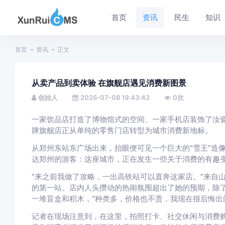
首页
资讯
民生
知识
首页
资讯
正文
从卖产品到卖体验 在旗舰店遇见消费新图景
创始人
2026-07-08 19:43:42
0
次
一家饮品店打造了博物馆式的空间、一家手机店装饰了汝
牌旗舰店正从单纯的零售门店转型为城市消费新地标。
从郑州东站东广场出来，抬眼便可见一个巨大的“雪王”造
达郑州的游客：这座城市，正在发生一些关于消费的有趣
“来之前我做了攻略，一出高铁站可以直奔这家店。”来自
的第一站。店内人头攒动的热闹氛围超出了她的预期，除
一堆盲盒和积木，“种类多，价格也不贵，我现在很后悔出
记者在现场注意到，在这里，拍照打卡、社交休闲与消费