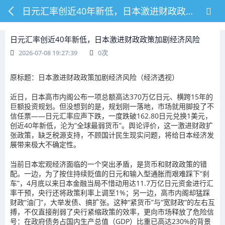
日元汇率创近40年新低，日本激进财政政策加剧经济风险
日元汇率创近40年新低，日本激进财政政策加剧经济风险
2026-07-08 19:27:39
0
次
原标题：日本激进财政政策加剧经济风险（经济透视）
近日，日本高市内阁公布一项总额高达370万亿日元、横跨15年的
巨额投资规划。但没想到的是，规划刚一落地，市场就用脚投了不
信任票——日元汇率应声下跌，一度跌破162.80日元兑换1美元，
创近40年新低，沦为“全球最弱货币”。舆论评价，这一激进财政扩
张政策，缺乏税源支持，不顾国计民生现实问题，将给日本经济发
展带来极大不确定性。
当前日本宏观经济面临的一个突出矛盾，是货币和财政政策的错
配。一边，为了按住持续贬值的日元和输入型通胀而艰难踩下“刹
车”，4月底以来日本金融当局不惜动用达11.7万亿日元资金进行汇
率干预，央行还将政策利率上调至1%；另一边，高市内阁却猛踩
财政“油门”，大举发债、搞扩张。这种“紧货币”与“宽财政”的左右互
搏，不仅直接削弱了央行紧缩政策的效率，更向市场释放了危险信
号：在政府债务占国内生产总值（GDP）比重已高达230%的背景