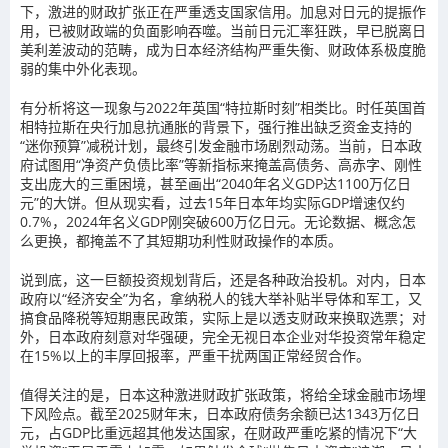
下，激进的财政扩张正在严重透支国家信用。加息对日元的提振作
用，已被财政端的负面影响吞噬。当前日元汇率狂跌，早已脱离日
美利差波动的范畴，成为日本经济结构严重失衡、财政体系极度脆
弱的集中外化表现。
有分析将这一现象与2022年英国“特拉斯时刻”相类比。时任英国首
相特拉斯在央行加息抗通胀的背景下，强行推出缺乏资金支持的
“迷你预算”减税计划，最终引发金融市场剧烈动荡。当前，日本政
府试图用“净资产负债比率”等新指标来掩盖高债务、高赤字、刚性
支出庞大的三重困境，甚至画出“2040年名义GDP达1100万亿日
元”的大饼。但从现实看，过去15年日本年均实际GDP增速仅约
0.7%，2024年名义GDP刚突破600万亿日元。无论数据、概念怎
么更换，都掩盖不了其短期功利性财政操作的本质。
说到底，这一巨额投资规划背后，还是各种政治投机。对内，日本
政府以“经济安全”为名，拿纳税人的钱大举补贴半导体和军工，又
搞食品降税等短期惠民政策，实际上是以透支财政来换取选票；对
外，日本政府刻意对华强硬，完全无视日本企业对华投资常年稳定
在15%以上的丰厚回报率，严重干扰两国正常经贸合作。
值得关注的是，日本这种激进财政扩张政策，将给全球金融市场埋
下风险点。截至2025财年末，日本政府债务余额已达1343万亿日
元，占GDP比重远超其他发达国家，在财政严重吃紧的情况下“大