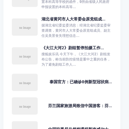
置本科高等学校的函件，9所由省级人民政府
申报设置的本科高等...
湖北省黄冈市人大常委会原党组成...
据湖北省纪委监委消息：经湖北省纪委监委审
查调查，黄冈市人大常委会原党组成员、副主
任吴美景丧失理想信念...
《大江大河2》剧组暂停拍摄工作...
搜狐娱乐讯 今天下午，《大江大河2》剧组发
布公告，称当前防控疫情是重中之重的任务，
为了避免剧组工作人...
泰国官方：已确诊8例新型冠状病...
芬兰国家旅游局致信中国游客：芬...