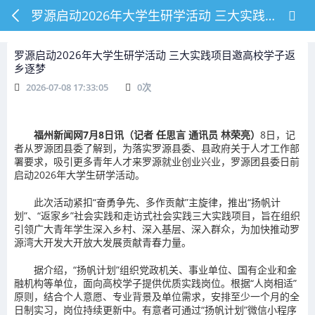
罗源启动2026年大学生研学活动 三大实践项目邀高校学子返乡逐梦
罗源启动2026年大学生研学活动 三大实践项目邀高校学子返
乡逐梦
2026-07-08 17:33:05
0
次
福州新闻网7月8日讯（记者 任思言 通讯员 林荣亮）
8日，记
者从罗源团县委了解到，为落实罗源县委、县政府关于人才工作部
署要求，吸引更多青年人才来罗源就业创业兴业，罗源团县委日前
启动2026年大学生研学活动。
此次活动紧扣“奋勇争先、多作贡献”主旋律，推出“扬帆计
划”、“返家乡”社会实践和走访式社会实践三大实践项目，旨在组织
引领广大青年学生深入乡村、深入基层、深入群众，为加快推动罗
源湾大开发大开放大发展贡献青春力量。
据介绍，“扬帆计划”组织党政机关、事业单位、国有企业和金
融机构等单位，面向高校学子提供优质实践岗位。根据“人岗相适”
原则，结合个人意愿、专业背景及单位需求，安排至少一个月的全
日制实习，岗位持续更新中。有意者可通过“扬帆计划”微信小程序