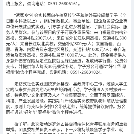
线上报名，咨询电话：0591-26806161。
“返家乡”社会实践面向在榕高校学子和榕外高校闽籍学子（全
日制本科及以上），组织党政机关、事业单位、国企及民营企业等
单位开展驻点式实践，引导学子走进乡村基层、了解社会实际、服
务人民群众。参与该项目的学子可享多重保障：来自福建省内榕外
高校，交通补贴200元/人；来自省外长江以南高校，
交通补贴
500
元/人；来自长江以北高校，
交通补贴
800元/人；来自新疆、西
藏、青海、内蒙古及东北地区高校，
交通补贴
1000元/人；来自港
澳台及海外高校，交通补贴最高1000元/人。此外，还免费提供人
身意外伤害保险及定点医院就医绿色通道，发放研学行囊、免费公
交卡，并提供每人每天30元餐饮补助。学子报名可通过“好年华 聚
福州”微信小程序完成，咨询电话：0591-26831024。
走访式社会实践围绕罗源县委、县政府中心工作，邀请大学生
实践队来罗开展为期7天左右的调研活动。学子将深入乡村振兴一
线、特色历史文化街区及人才产业集聚高地，全面了解罗源经济、
科技、产业发展潜能。实践期间严格落实高校带队老师随队管理制
度，原则上每支队伍安排1名带队老师，统筹提供餐饮保障。报名
同样通过“好年华 聚福州”微信小程序进行。
据了解，此次活动是罗源团县委持续深化青年联系服务的重要
举措。团县委相关负责人表示，下一步将持续聚焦学子学业、就