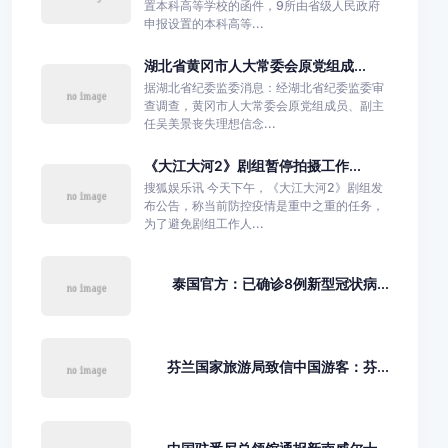
置本科高等学校的函件，9所由省级人民政府
申报设置的本科高等...
湖北省黄冈市人大常委会原党组成...
据湖北省纪委监委消息：经湖北省纪委监委审
查调查，黄冈市人大常委会原党组成员、副主
任吴美景丧失理想信念...
《大江大河2》剧组暂停拍摄工作...
搜狐娱乐讯 今天下午，《大江大河2》剧组发
布公告，称当前防控疫情是重中之重的任务，
为了避免剧组工作人...
泰国官方：已确诊8例新型冠状病...
芬兰国家旅游局致信中国游客：芬...