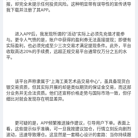
报，却完全未提示任何投资风险。这种明显带有误导性的宣传诱导
我下载并注册了其APP。
进入APP后，我发现所谓的“活动”实际上必须先充值才能参
与。更令人气愤的是，账户中获得的盈利券无法直接提现；即便有
实际盈利，也必须完成至少三次交易才满足提现条件。此外，平台
收取高达20%的手续费，远超正规交易平台通常仅万分之五的水
平。
该平台声称隶属于“上海工美艺术品交易中心”，虽具备现货白
银交易资质，但其实际开展的却是类似期货的保证金交易，而这部
分业务并无合法资质。他们还宣称价格走势与国际市场一致，但仔
细比对就会发现存在明显差异。
更可疑的是，APP频繁推送操作建议，引导用户下单。表面上
看，这些提示似乎准确，可一旦我按建议加仓，行情立刻反向剧烈
波动，迅速导致爆仓。这显然是一套精心设计的套路：当你持续跟