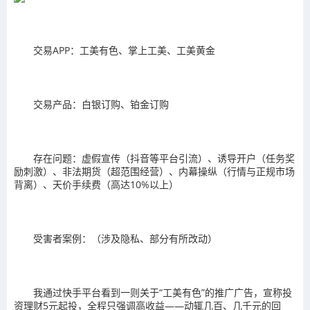
交易APP：工美有色、掌上工美、工美黄金
交易产品：白银订购、铂金订购
存在问题：虚假宣传（抖音等平台引流）、诱导开户（任务奖
励刺激）、非法期货（超范围经营）、内幕操纵（行情与正规市场
背离）、天价手续费（高达10%以上）
受害者案例：（涉及隐私、部分有所改动）
我通过快手平台看到一则关于“工美有色”的推广广告，宣称投
资理财5元起投，全程只强调高收益——动辄几百、几千元的回