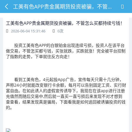
工美有色APP贵金属期货投资被骗，不管怎么买都持续亏钱！
工美有色APP贵金属期货投资被骗，不管怎么买都持续亏钱！
2026-06-04 15:31:46
0
次
投资工美有色APP的白银铂金出现连续亏损，投资人在该平台
做交易，不管怎买都亏钱，买张就跌，买跌就涨！完全被平台控制
了指数的走势，下单就往反方向走！
看到工美有色，4元起投App广告，宣传每天只需十几分钟，
声称24小时就能改变银行卡余额，每月可以告别固定工资、实行财
富自由。在如此诱人的虚假宣传诱导下，我现在在该app进行注册
充值然而随后交易中,然后就一直买一直亏损后来发现不对才想到
查查看，结果发现真是骗局，下面看我是如何追回被诱骗投资的钱
的。