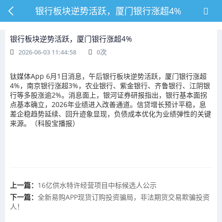
银行板块逆势活跃，厦门银行涨超4%
银行板块逆势活跃，厦门银行涨超4%
2026-06-03 11:44:58
0
次
钛媒体App 6月1日消息，午后银行板块逆势活跃，厦门银行涨超
4%，南京银行涨超3%，农业银行、紫金银行、齐鲁银行、江阴银
行等多股涨逾2%。消息面上，银河证券研报指出，银行基本面拐
点基本确立，2026年业绩进入改善通道。信贷增长预计平稳，息
差企稳趋势延续、回升迹象显现，负债成本优化为业绩弹性的关键
来源。（科股宝播报）
上一篇：
16亿供水特许经营项目中标候选人公示
下一篇：
全新易购APP现货订购投资骗局，非法期货交易欺骗投资
人！