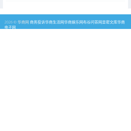
2026 © 华商网
商务投诉
华商生活网
华商娱乐网
布谷问答网
显密文库
华商
电子网