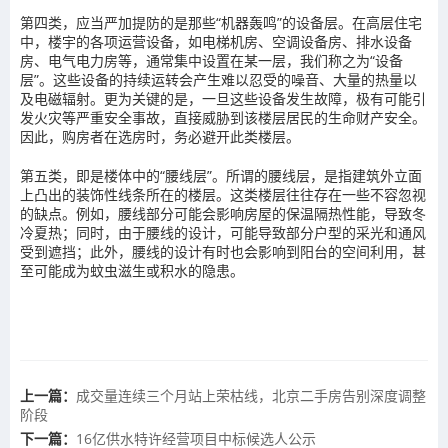
第四类，应当严加提防的是那些“机器轰鸣”的设备层。在高层住宅
中，楼宇的各项运营设备，如电梯机房、空调设备房、排水设备
房、电气电力房等，通常集中设置在某一层，我们称之为“设备
层”。这些设备的持续运转会产生难以忍受的噪音、大量的热量以
及电磁辐射。更为关键的是，一旦这些设备发生故障，极有可能引
发火灾等严重安全事故，直接威胁到该楼层居民的生命财产安全。
因此，购房者在选房时，务必避开此类楼层。
第五类，即是楼体中的“腰线层”。所谓的腰线层，是指建筑外立面
上凸出的装饰性线条所在的楼层。这类楼层往往存在一些不容忽视
的缺点。例如，腰线部分可能会影响房屋的保温隔热性能，导致冬
冷夏热；同时，由于腰线的设计，可能导致部分户型的采光和通风
受到遮挡；此外，腰线的设计有时也会影响到阳台的空间利用，甚
至可能成为蚊虫滋生或积水的隐患。
上一篇：
成交量连续三个月站上荣枯线，北京二手房告别深度调整
阶段
下一篇：
16亿供水特许经营项目中标候选人公示