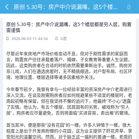
原创 5.30号：房产中介说漏嘴，这5个楼层都是穷人层，购置需谨慎
原创 5.30号：房产中介说漏嘴，这5个楼层都是穷人层，购置
需谨慎
2026-06-03 11:44:34
0
次
尽管近年来房地产市场价格变动不息，但对于刚性需求的家庭而
言，购置房产往往承载着落户、婚嫁、子女教育等重要人生议题，
因此，这类购房者在合适的时机依然需要果断出手。诚然，购房并
非儿戏，人们在遴选房屋时，无不精挑细选，对户型布局、社区环
境、地理位置、楼层选择等诸多因素格外关注。
今年春节前夕，我曾有幸与一位经验丰富的资深房产中介老周进行
深入交流。在谈及刚需购房者应如何规避某些不适宜的楼层时，老
周起初略有保留，但在我坚持不懈的追问下，他最终“不小心”透露
了实情。他认为，有五个楼层，因其固有的劣势，被戏称为“穷人
层”，购房者应尽量避免，否则将面临“买进容易，卖出难”的窘境。
首当其冲，便是那些“没有花园”的一楼。许多人钟情于一楼，很大
程度上是出于开发商附赠的小花园，这为业主提供了莳花弄草、享
受阳光的温馨空间。然而，对于缺乏这一福利的普通一楼，老周的