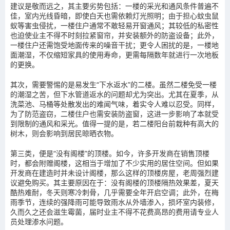
建议是敬而远之，其主要劣势包括：一楼的采光和通风条件普遍不
佳，室内光线昏暗，即使白天也需依赖灯光照明；由于担心蚊虫鼠
蚁等害虫侵扰，一楼住户通常不敢轻易开窗通风；其较低的私密性
也迫使业主不得不时刻拉紧窗帘，并安装额外的防盗设备；此外，
一楼住户还需饱受地面传来的噪音干扰；更令人困扰的是，一楼地
面潮湿，不仅缩短家具的使用寿命，更需每隔数年就进行一次地板
的更换。
其次，需要警惕的是易发生“下水返水”的二楼。虽然二楼免受一楼
的潮湿之苦，但下水管道返水的问题却尤为突出。尤其在夏季，从
洗菜池、马桶等处散发出的难闻气味，着实令人难以忍受。同样，
为了防范盗窃，二楼住户也需安装防盗窗，这进一步影响了本就受
到限制的通风和采光。值得一提的是，若二楼阳台前栽种有高大的
树木，则会影响到居民晾晒衣物。
第三类，便是“没有阁楼”的顶楼。如今，许多开发商在销售顶楼
时，都会附赠阁楼，这相当于增加了不少实用的居住空间。但如果
开发商在建造时并未设计阁楼，那么这样的顶楼房屋，老周强烈建
议避免购买。其主要原因在于：没有阁楼的顶楼隔热效果差，夏天
酷热难耐，冬天则寒冷刺骨，几乎需要全年开启空调；此外，在梅
雨季节，连续的强降雨可能导致雨水从外墙渗入，损坏室内装修，
久而久之还会滋生霉菌，届时业主不得不花费高昂的费用请专业人
员处理渗水问题。