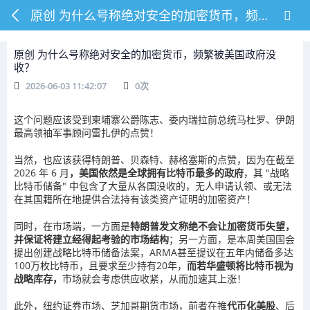
原创 为什么号称绝对安全的加密货币，频繁被美国政府没收？
原创 为什么号称绝对安全的加密货币，频繁被美国政府没
收？
2026-06-03 11:42:07
0
次
这个问题应该受到柬埔寨公爵陈志、委内瑞拉前总统马杜罗、伊朗
最高领袖军事顾问雷扎伊的点赞！
当然，也应该获得特朗普、贝森特、赫格塞斯的点赞，因为在截至
2026 年 6 月
，美国依然是全球拥有比特币最多的政府
，其 "战略
比特币储备" 中包含了大量从各国没收的，无人申请认领、或无法
在其国籍所在地提供合法持有该类资产证明的加密资产！
同时，在市场端，一方面是
特朗普发文称绝不会让加密货币失望，
并保证将建立经得起考验的市场结构
；另一方面，是本周美国国会
提出创建战略比特币储备法案，ARMA甚至提议在五年内储备多达
100万枚比特币，且要求至少持有20年，
而若华盛顿将比特币视为
战略库存，
市场就会考虑供应收紧，从而加速其上涨！
此外，纽约证券市场、芝加哥期货市场，前者在推
代币化美股
、后