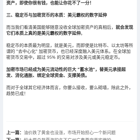
资产，即使你很有钱，也能让你花不了一分！
三、稳定币与加密货币的本质：美元霸权的数字延伸
而当我们看清美国能够随意没收全球加密资产的真相后，
就会发现
它们本质上真的是美元霸权的数字延伸
。
稳定币的本质最为明显，就是美元，而即使是比特币、以太坊等所
谓的 "去中心化" 加密货币，也已经深度融入美元体系。在全球加
密货币交易中，超过 95% 的交易对涉及美元或美元稳定币。
加密市场已经成为美元流动性的巨大 "蓄水池"，替美元承接超
发、消化通胀、绑定全球资金、支撑美债。
而对于全球其它经济体而言，你要么接收，要么砌墙，除此之外，
趋势已成！
上一篇：
油价跌了黄金也没涨，市场开始担心一个新问题
下一篇：
恒大原总裁夏海钧名下广州广粤尊府豪宅撤拍