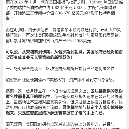
而在2026 年 1 月，就在美国抓捕马杜罗之时，Tether 单日就冻结
了委内瑞拉石油财政中约 1.82 亿美元 USDT，并配合美国财政
部，开始追查其传闻中价值 600-670 亿美元的 "影子比特币储
备”！
而在4月时，由于伊朗称「首笔霍尔木兹海峡通行费」已汇入中央
银行账户！再次让美国财政部动手查封其海外加密货币代理网络，
前后累计冻结伊朗加密货币资产已经近20亿美元！
可以说，从柬埔寨到伊朗，从俄罗斯到朝鲜，美国政府已经将加密
货币变成其美元长臂管辖的新型载体！
一、绝对安全是谎言：区块链由交易所开始就已经是伪匿名性
加密货币社区长期信奉 "掌握私钥，资产即不可剥夺" 的信条。
然而，这一信条建立在一个根本性的误解之上：
区块链提供的是伪
匿名性而非真正的匿名性
，每一笔交易都永久记录在公开的区块链
上，虽然地址不直接对应真实身份，但通过链上数据分析技术，执
法机构可以精准追踪资金流向，
最终将地址与特定个人或实体关联
起来，只是这套底层的拆解逻辑掌握在了谁的手上而已
。
毫无疑问，美国政府拥有全球最先进的链上分析能力，并且与