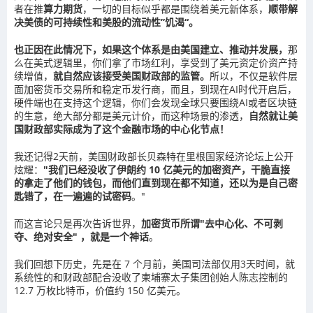
者在推
算力期货
，一切的目标似乎都是围绕着美元新体系，
顺带解
决美债的可持续性和美股的流动性”饥渴“。
也正因在此情况下，如果这个体系是由美国建立、推动并发展，
那
么在美式逻辑里，你们拿了市场红利，享受到了美元资定价资产持
续增值，
就自然应该接受美国财政部的监管。
所以，不仅是软件层
面加密货币交易所和稳定币发行商，而且，到现在AI时代开启后，
硬件端也在支持这个逻辑，你们会发现全球只要围绕AI或者区块链
的生意，绝大部分都是美元计价，而这种场景的渗透，
自然就让美
国财政部实际成为了这个金融市场的中心化节点！
我还记得2天前，美国财政部长贝森特在里根国家经济论坛上公开
炫耀：
"我们已经没收了伊朗约 10 亿美元的加密资产，干脆直接
的拿走了他们的钱包，而他们直到现在都不知道，还以为是自己密
匙错了，在一遍遍的试密码
。"
而这言论只是再次告诉世界，
加密货币所谓"去中心化、不可剥
夺、绝对安全" ，就是一个神话
。
我们回想下历史，先是在 7 个月前，美国司法部仅用3天时间，就
系统性的和财政部配合没收了柬埔寨太子集团创始人陈志控制的
12.7 万枚比特币，价值约 150 亿美元。