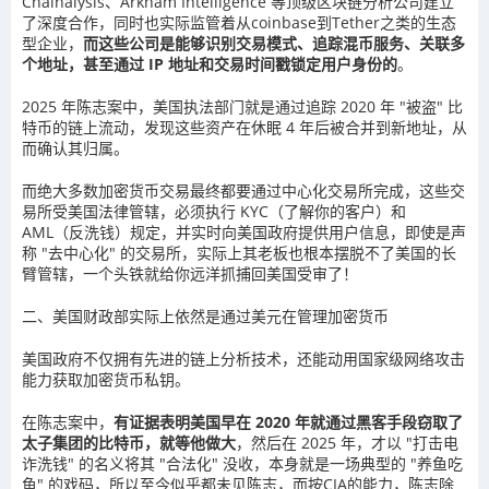
Chainalysis、Arkham Intelligence 等顶级区块链分析公司建立
了深度合作，同时也实际监管着从coinbase到Tether之类的生态
型企业，
而这些公司是能够识别交易模式、追踪混币服务、关联多
个地址，甚至通过 IP 地址和交易时间戳锁定用户身份的
。
2025 年陈志案中，美国执法部门就是通过追踪 2020 年 "被盗" 比
特币的链上流动，发现这些资产在休眠 4 年后被合并到新地址，从
而确认其归属。
而绝大多数加密货币交易最终都要通过中心化交易所完成，这些交
易所受美国法律管辖，必须执行 KYC（了解你的客户）和
AML（反洗钱）规定，并实时向美国政府提供用户信息，即使是声
称 "去中心化" 的交易所，实际上其老板也根本摆脱不了美国的长
臂管辖，一个头铁就给你远洋抓捕回美国受审了！
二、美国财政部实际上依然是通过美元在管理加密货币
美国政府不仅拥有先进的链上分析技术，还能动用国家级网络攻击
能力获取加密货币私钥。
在陈志案中，
有证据表明美国早在 2020 年就通过黑客手段窃取了
太子集团的比特币，就等他做大
，然后在 2025 年，才以 "打击电
诈洗钱" 的名义将其 "合法化" 没收，本身就是一场典型的 "养鱼吃
鱼" 的戏码，所以至今似乎都未见陈志，而按CIA的能力，陈志除