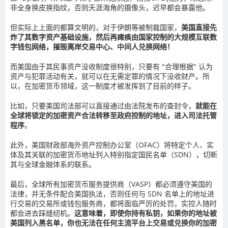
非全身换皮换指纹，否则天涯海角的摄像头，迟早都会暴露他。
但实际上上面的都算文明的，对于伊朗等被制裁国家，
美国直接先
炸了其数字资产基础设施，然后再瘫痪由国家控制的大规模互联数
字钱包网络，摧毁离岸交易中心、中间人兑换网络！
而美国由于其民事资产没收制度很特别，只要有 "合理根据" 认为
资产与犯罪活动有关，就可以在无需定罪的情况下没收财产。所
以，在加密货币领域，这一制度才被发挥到了目前的样子。
比如，只要美国司法部可以直接通过由法院发布的查封令，
就能在
全球将锁定的加密资产合法转移至政府控制的地址，进入司法托管
程序
。
此外，美国财政部海外资产控制办公室（OFAC）将特定个人、实
体及其关联的加密货币地址列入特别指定国民名单（SDN），切断
其与全球金融体系的联系。
最后，全球所有加密货币服务提供商（VASP）都必须遵守美国的
法律，并无条件配合美国执法，否则任何与 SDN 名单上的地址进
行交易的交易所或钱包服务商，都将面临严厉的处罚，实控人随时
都会进去踩缝纫机。
这意味着，即使你持有私钥，如果你的地址被
美国列入黑名单，你也无法在任何主流平台上交易或兑换你的加密