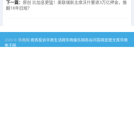
下一篇：
原创 比加息更猛！美联储新主席沃什要退3万亿押金，推
翻18年旧规？
2026 © 华商网
商务投诉
华商生活网
华商娱乐网
布谷问答网
显密文库
华商
电子网