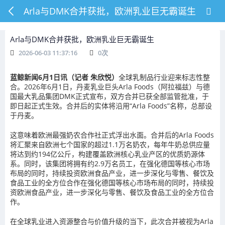
Arla与DMK合并获批，欧洲乳业巨无霸诞生
Arla与DMK合并获批，欧洲乳业巨无霸诞生
2026-06-03 11:37:16
0
次
蓝鲸新闻6月1日讯（记者 朱欣悦）
全球乳制品行业迎来标志性整
合。2026年6月1日，丹麦乳业巨头Arla Foods（阿拉福兹）与德
国最大乳品集团DMK正式宣布，双方合并已获全部监管批准，于
即日起正式生效。合并后的实体将沿用“Arla Foods”名称，总部设
于丹麦。
这意味着欧洲最强奶农合作社正式浮出水面。合并后的Arla Foods
将汇聚来自欧洲七个国家的超过1.1万名奶农，每年牛奶总供应量
将达到约194亿公斤，构建覆盖欧洲核心乳业产区的优质奶源体
系。同时，该集团将拥有约2.9万名员工，在强化德国等核心市场
布局的同时，持续投资欧洲食品产业，进一步深化与零售、餐饮及
食品工业的全方位合作在强化德国等核心市场布局的同时，持续投
资欧洲食品产业，进一步深化与零售、餐饮及食品工业的全方位合
作。
在全球乳业进入资源整合与价值升级的当下，此次合并被视为Arla