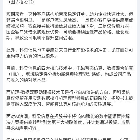
（图 / 招股书）
短期来看，这种客户结构能带来稳定订单，助力企业快速壮大，但
弊端也很明显，一是客户流失风险高，一旦核心客户更换供应商或
缩减采购，将直接导致科梁信息业绩大幅下滑；二是议价能力弱，
国企客户凭借采购规模优势，可能会持续压低产品价格、延长账
期，导致公司毛利率提升空间受限。
此外，科梁信息也需要应对来自行业前沿技术的冲击，尤其面对AI
重构电力仿真的行业浪潮。
目前，科梁信息的四大核心技术中，电磁暂态仿真、数模混合仿真
（HIL）、频域稳定性分析均属经典物理驱动路线，构成公司产品
与收入的绝对基本盘。
而机理-数据双驱动建模技术虽是行业向AI演进的方向，但科梁信
息仅停留在用实测数据校准机理模型参数的初级阶段，招股书未披
露其融入深度学习、智能算法等AI核心能力的实质进展。
面对AI浪潮，科梁信息在招股书中将“向AI赋能的数字能源管控解
决方案提供商转型”列为第三大战略维度，并计划通过投资、收购
寻求AI应用机遇。