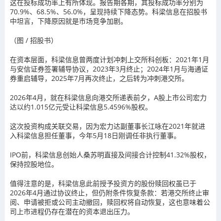
这在投标成功率上有所体现。报告期各期，其投标成功率分别为
70.9%、68.5%、56.0%，呈现持续下降态势。科梁信息在招股书
中坦言，下降原因就是市场竞争加剧。
（图 / 招股书）
在资本层面，科梁信息曾两度计划冲刺上交所科创板：2021年1月
与安信证券签署辅导协议，2023年3月终止；2024年1月与海通证
券重启辅导，2025年7月再次终止，之后转为冲刺港交所。
2026年4月，就在科梁信息向港交所递表前夕，A股上市公司宏力
达以约1.015亿元受让科梁信息5.4596%股权。
这次投资构成关联交易，因为宏力达副董事长江咏在2021年就进
入科梁信息担任董事，今年5月18日刚调任非执行董事。
IPO前，科梁信息创始人桑苏明直接及间接合计控制41.32%股权，
保持控股地位。
值得注意的是，科梁信息此前授予投资方的股份赎回权虽已于
2026年4月通过协议终止，但仍附条件恢复条款：若港交所终止审
阅、申请被拒或公司主动撤回，赎回权将自动恢复，这也意味着公
司上市进程仍存在潜在的资本退出压力。