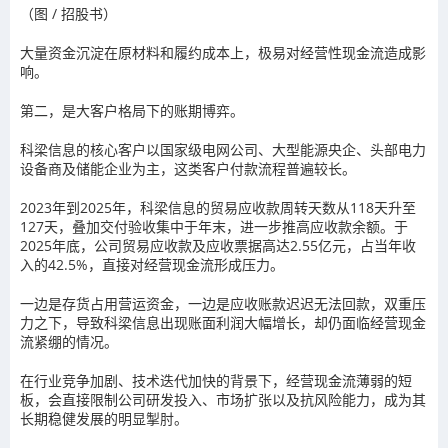
（图 / 招股书）
大量资金沉淀在原材料和履约成本上，极易对经营性现金流造成影
响。
第二，是大客户格局下的账期博弈。
科梁信息的核心客户以国家级电网公司、大型能源央企、头部电力
设备商及储能企业为主，这类客户付款流程普遍较长。
2023年到2025年，科梁信息的贸易应收款周转天数从118天升至
127天，叠加交付验收集中于年末，进一步推高应收款余额。于
2025年底，公司贸易应收款及应收票据高达2.55亿元，占当年收
入的42.5%，直接对经营现金流形成压力。
一边是存货占用营运资金，一边是应收账款迟迟无法回款，双重压
力之下，导致科梁信息出现账面利润大幅增长，却仍面临经营现金
流紧绷的情况。
在行业竞争加剧、技术迭代加快的背景下，经营现金流薄弱的短
板，会直接限制公司研发投入、市场扩张以及抗风险能力，成为其
长期稳健发展的明显掣肘。