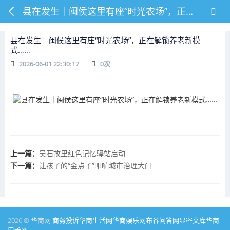
县在发生｜闽侯这里有座“时光农场”，正在解锁养老新模式……
县在发生｜闽侯这里有座“时光农场”，正在解锁养老新模
式……
2026-06-01 22:30:17
0
次
上一篇：
吴石故里红色记忆驿站启动
下一篇：
让孩子的“金点子”叩响城市治理大门
2026 © 华商网
商务投诉
华商生活网
华商娱乐网
布谷问答网
显密文库
华商
电子网