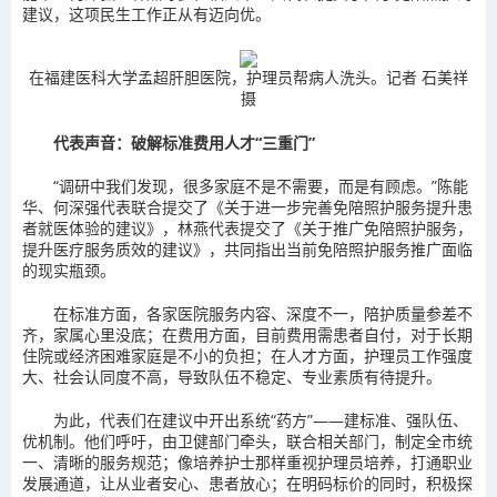
建议，这项民生工作正从有迈向优。
在福建医科大学孟超肝胆医院，护理员帮病人洗头。记者 石美祥
摄
代表声音：
破解标准费用人才“三重门”
“调研中我们发现，很多家庭不是不需要，而是有顾虑。”陈能
华、何深强代表联合提交了《关于进一步完善免陪照护服务提升患
者就医体验的建议》，林燕代表提交了《关于推广免陪照护服务，
提升医疗服务质效的建议》，共同指出当前免陪照护服务推广面临
的现实瓶颈。
在标准方面，各家医院服务内容、深度不一，陪护质量参差不
齐，家属心里没底；在费用方面，目前费用需患者自付，对于长期
住院或经济困难家庭是不小的负担；在人才方面，护理员工作强度
大、社会认同度不高，导致队伍不稳定、专业素质有待提升。
为此，代表们在建议中开出系统“药方”——建标准、强队伍、
优机制。他们呼吁，由卫健部门牵头，联合相关部门，制定全市统
一、清晰的服务规范；像培养护士那样重视护理员培养，打通职业
发展通道，让从业者安心、患者放心；在明码标价的同时，积极探