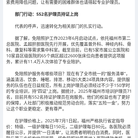
索费用降低问题，让有需要的困难群体也请得起专业护理员。
部门行动：
552名护理员持证上岗
代表的呼声，迅速转化为相关部门的扎实行动。
据了解，免陪照护工作2023年6月启动试点，依托福州市第二
总医院、孟超肝胆医院先行开展，优先覆盖普外科、神经内科、骨
科、康复科等需求集中科室。截至目前，已有5家市属公立医院和
10家县区级医院的65个病区超过2600张床位向患者提供这项服
务，累计有11.4万人次体验了专业陪护。
免陪照护服务有哪些项目？现在有了全市统一的“服务清单”，
涵盖清洁、饮食、睡眠、排泄、移动5大类24项具体内容。提供服
务的队伍也在日益规范，所有上岗护理员必须经过不少于150学时
的专业培训，持“四证”上岗。据统计，2025年福州市培训护理员71
名，目前共有552名持证护理员在岗服务。他们的权益也有了更好
的保障，人社部门积极推动规范劳动合同，落实“五险一金”，努力
让这个职业更稳定、更有尊严。
在护理价格上，2025年7月1日起，福州严格执行省定指导
价：特级、一级护理每日150元，二级护理每日80元。各医院必须
醒目公示，并提供“一日清单”，让消费者明明白白消费。同时，医