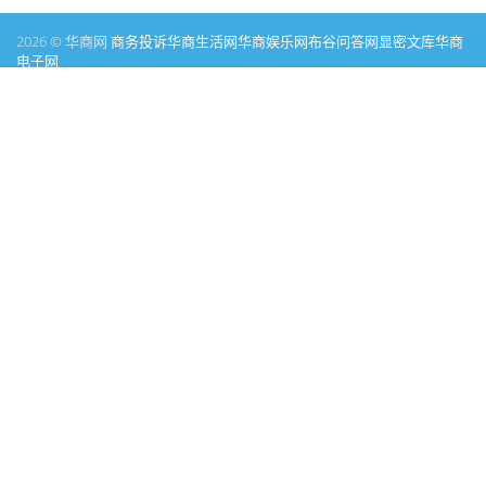
2026 © 华商网
商务投诉
华商生活网
华商娱乐网
布谷问答网
显密文库
华商
电子网