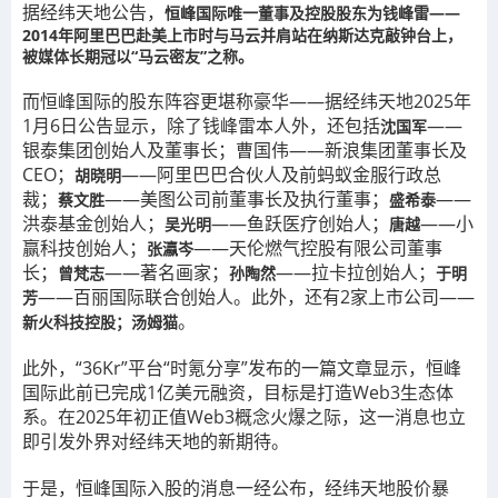
据经纬天地公告，
恒峰国际唯一董事及控股股东为钱峰雷——
2014年阿里巴巴赴美上市时与马云并肩站在纳斯达克敲钟台上，
被媒体长期冠以“马云密友”之称。
而恒峰国际的股东阵容更堪称豪华——据经纬天地2025年
1月6日公告显示，除了钱峰雷本人外，还包括
——
沈国军
银泰集团创始人及董事长；曹国伟——新浪集团董事长及
CEO；
——阿里巴巴合伙人及前蚂蚁金服行政总
胡晓明
裁；
——美图公司前董事长及执行董事；
——
蔡文胜
盛希泰
洪泰基金创始人；
——鱼跃医疗创始人；
——小
吴光明
唐越
赢科技创始人；
——天伦燃气控股有限公司董事
张瀛岑
长；
——著名画家；
——拉卡拉创始人；
曾梵志
孙陶然
于明
——百丽国际联合创始人。此外，还有2家上市公司——
芳
。
新火科技控股；汤姆猫
此外，“36Kr”平台“时氪分享”发布的一篇文章显示，恒峰
国际此前已完成1亿美元融资，目标是打造Web3生态体
系。在2025年初正值Web3概念火爆之际，这一消息也立
即引发外界对经纬天地的新期待。
于是，恒峰国际入股的消息一经公布，经纬天地股价暴