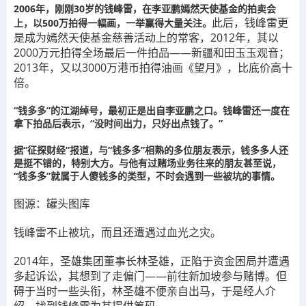
2006年，刚刚30岁的钱峰雷，在李亚鹏嫣然天使基金的拍卖会
此后，钱峰雷更
上，以500万拍得一幅画，一举赢得大量关注。
是成为嫣然天使基金慈善活动上的常客，2012年，其以
2000万元拍得全场最后一件拍品——新疆和田玉玉观音；
2013年，又以3000万港币拍得油画《望月》，比底价高十
倍。
“钱多多”的江湖绰号，最初正是出自李亚鹏之口。钱峰雷还一度在
拿下拍品后表示，“没时间出力，只好出点钱了。”
据“征探财经”报道，与“钱多多”相熟的多位朋友表示，钱多多人还
是挺不错的，特别大方。与他有过赌场业务往来的朋友甚至说，
“钱多多”就属于人傻钱多的类型，不时会遇到一些被坑的事情。
图源：罐头图库
钱峰雷不止被坑，而且还遭遇过血光之灾。
2014年，圣雄集团董事长林圣雄，正陷于资金困局并遭遇
多起诉讼，其想到了走偏门——前往新加坡参与赌博。但
碍于当时一些头衔，林圣雄不便亲自出马，于是经人介