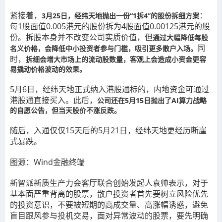
紧接着，
：
3月25日，经纬天地抛出一份“1拆4”的股份拆细方案
每1股面值0.005港元的股份拆为4股面值0.00125港元的股
份。拆股本身并不改变公司实质价值，但
通过大幅降低每股
同
名义价格，会降低中小投资者参与门槛，吸引更多散户入场。
时，
拆细会增大市场上的流动股数量，客观上会造成小资金更容
易撬动价格波动的效果。
5月6日，经纬天地正式纳入港股通标的，内地资金可通过
港股通直接买入。此后，
公司还在5月15日抛出了AI算力战略
的自愿公告，但当天股价不涨反跌。
随后，入通仅仅15天后的5月21日，经纬天地更经历断崖
式暴跌。
图源：Wind金融终端
新智派新质生产力会客厅联合创始发起人袁帅表示，对于
基本面严重背离的股票，散户投资者首先要树立风险优先
的投资意识，不要被短期的高成交量、高涨幅诱惑，避免
盲目跟风参与投机交易，面对异常波动的股票，要先明确