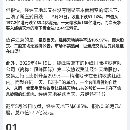
但很快，经纬天地却又在没有明显基本面利空的情况下，
上演了断崖式暴跌——
5月21日，收盘下跌83.16%，市值从
197.2亿港元跌至33.2亿港元，一天缩水超160亿港元。而当天净
买入经纬天地的南下资金达12.41亿港元。
值得注意的是，
暴跌当天，经纬天地换手率达105.97%，而大股
东、二股东均无减持公告。市场不禁追问：巨量成交背后究竟是谁
在出货？
此外，2025年4月15日，钱峰雷麾下的恒峰国际控股有限
公司（简称：恒峰国际）第二次协议受让经纬天地股份，
交易后持股比例升至29.9%——精准地卡在要约收购红线
内。而就在同一天、以同样的单价，
一个名叫寿健的自然
人，从同一卖家手里协议受让经纬天地4.5%的股份——卡在了信
经纬天地暴跌当天，寿健还在吗？
息披露的红线内。
截至5月29日收盘，经纬天地下降6.85%、报收0.68港元/
股，总市值27.2亿港元。
01