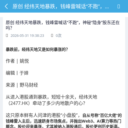
原创 经纬天地暴跌，钱峰雷喊话“不跑”，神秘“隐身”股东还在吗？
原创 经纬天地暴跌，钱峰雷喊话“不跑”，神秘“隐身”股东还在
吗？
2026-05-31 19:38:23
0
次
暴跌前，经纬天地又是如何暴涨的？
作者 | 姚悦
编辑丨于婞
来源 | 野马财经
从进入港股通到暴跌，短短十余天，经纬天地
（2477.HK）牵动了多少内地散户的心？
这只原本鲜有人问津的港股“小盘股”，
自从号称“百亿大佬”的
钱峰雷入主后，迅速跻身市场焦点，并抛出Web3、AI算力等热门
概念，股价迎来暴涨，尤其被纳入港股通后，股价更创历史新高。