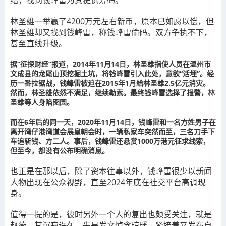
绍，找到钱峰雷为其提供筹码。
林圣雄一举赢了4200万元左右新币，原本已如愿以偿，但
林圣雄却又找到钱峰雷，称钱峰雷偷码。双方争执不下，
甚至直线升级。
据“征探财经”报道，2014年11月14日，林圣雄指使人员在温州市
文成县的龙尾山顶挖掘土坑，将钱峰雷引入此处，意欲“活埋”。经
历一番拉锯战，钱峰雷被迫在2015年1月給林圣雄2.5亿元消灾。
然而，林圣雄依然不满足，继续勒索。最终钱峰雷选择了报警，林
圣雄等人身陷囹圄。
而在6年后的同一天，2020年11月14日，钱峰雷和一名方姓男子在
离开湾仔港湾道会展皇朝会时，一辆私家车突然而至，三名刀手下
车追斩钱、方二人。事后，钱峰雷还悬赏1000万港元征求线索，
但至今，都没有公布明确消息。
也正是在那以后，除了资本往事以外，钱峰雷很少以新闻
人物出现在公众视野，直至2024年底在社交平台高调现
身。
值得一提的是，彼时另外一个人的复出也颇受关注，就是
赵薇，其沉寂许久，先是发文悼念琼瑶，紧接着又发布自