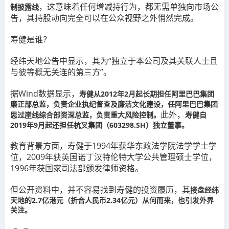
，这意味着任何增减持行为，都无需单独向市场公
制披露线
告，其持股动向完全可以在公众视野之外悄然完成。
寿健是谁？
经纬天地公告中显示，其为“独立于本公司及其关联人士且
与彼等概无关连的第三方”。
据Wind数据显示，
寿健从2012年2月起长期担任阿里巴巴集团
廉正部总监，负责企业执纪督查及廉洁文化建设，任阿里巴巴集团
此外，
思过崖线综合部资深总监，负责重大风险控制。
寿健自
2019年9月起还担任杭叉集团（603298.SH）独立董事。
教育背景方面，寿健于1994年获华东政法学院法学学士学
位，2009年获英国诺丁汉特伦特大学公共管理硕士学位，
1996年获国家司法部颁发律师资格。
但公开资料中，并不容易找到寿健的投资履历，其
接盘经纬
天地的2.7亿港元（折合人民币2.34亿元）从何而来，也引发外界
关注。