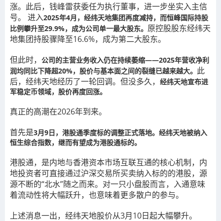
涨。此后，钱峰雷获委任为执行董事，进一步坐实入主信
号。 进入
2025年4月，经纬天地集团再度减持，而恒峰国际持股
原控股股东经纬天
比例攀升至29.9%，成为公司单一最大股东。
地集团持股骤降至16.6%，成为第二大股东。
但此时，
公司的主营业务收入仍在持续萎缩——2025年营收净利
此
润均同比下降超20%，股价与基本面之间的裂缝已越来越大。
后，经纬天地经历了一轮回调。但没多久，
经纬天地宣布进
军稳定币领域，股价再度回涨。
真正的高潮在2026年到来。
首先是
3月9日，港股通季度标的调整正式落地。经纬天地被纳入
恒生综合指数，继而有望成为港股通标的。
港股通，是内地与香港资本市场互联互通的核心机制，内
地投资者可直接通过沪深交易所买卖纳入标的的港股，源
源不断的“北水”随之而来。对一只小盘股而言，入通意味
着流动性将大幅跃升，也意味着更多散户的参与。
上述消息一出，经纬天地股价从3月10日起大幅攀升。