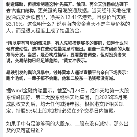
制造踩踏，但很难制造这种“先高开、触顶、再全天流畅单边砸下
更关键的是港股通数据。当天经纬天地在港
去”的盘口结构。
股通成交活跃榜里，净买入12.41亿港元，且股价当天跌
83.16%。这说明什么？说明南向资金当天不是主导价格的
人，而是很大程度上成了接盘资金。
“所以更有可能的情况是，有人先积攒足够多的筹码，知道什么时
候有流动性，选择在流动性最充足时退出。更像一次有组织的大额
筹码分发。当然，是否构成操纵，要看监管调查，但对投资者来
说，交易结构已经足够危险。”黄立冲表示。
暴跌引发的舆论风暴中，钱峰雷本人通过直播平台亲自下场表示：
跑个毛线，一辈子都不会跑，他和二股东一毛钱都没有减。
据Wind金融终端显示，截至5月23日，经纬天地第一大股
东恒峰国际、第二大股东经纬天地集团，自2025年5月完
成股权交割后，均无任何减持申报。根据港交所相关规
定，持股5%以上股东减持必须在3个交易日内披露。
如果手中有足够筹码的大股东、二股东没有减持，那么出
货的又可能是谁？