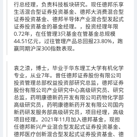
行总经理，负责科技板块研究。现任德邦乐享
生活混合型证券投资基金、德邦大消费混合型
证券投资基金、德邦半导体产业混合型发起式
证券投资基金的基金经理。，投资经理年限
0.72年，在任管理3只基金在管基金总规模
44.51亿元，过往管理产品总回报23.80%，跑
赢同期沪深300指数表现。
袁之渿，博士，毕业于华东理工大学有机化学
专业，从业7年。曾任德邦证券股份有限公司
投资管理总部权益投资部研究总监，德邦证券
股份有限公司产业研究中心高级研究员、研究
总监，药明康德新药开发有限公司药物化学部
高级研究员，药明康德新药开发有限公司国内
新药研发服务部高级研究员，项目经理，高级
项目经理。2021年11月加入德邦基金，现担
任德邦新兴产业混合型发起式证券投资基金、
德邦医疗创新混合型发起式证券投资基金、德