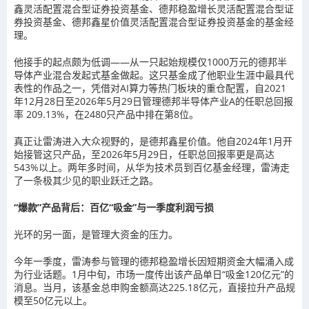
鑫灵活配置混合型证券投资基金、德邦稳盈增长灵活配置混合型证
券投资基金、德邦鑫星价值灵活配置混合型证券投资基金的基金经
理。
他接手的起点颇为低调——从一只起始规模仅1000万元的德邦半
导体产业混合发起式基金做起。这只基金成了他职业生涯中最具代
表性的作品之一，凭借对AI算力等热门板块的重仓配置，自2021
年12月28日至2026年5月29日管理德邦半导体产业A的任职总回报
率 209.13%，在2480只产品中排在第8位。
真正让雷涛进入大众视野的，是德邦鑫星价值。他自2024年1月开
始接管这只产品，至2026年5月29日，任职总回报率更是高达
543%以上。两年多时间，从华为技术员到百亿基金经理，雷涛走
了一条极其少见的职业跃迁之路。
“爆款”产品背后：百亿“吸金”与一季度利润亏损
光环的另一面，是管理大资金的压力。
今年一季度，雷涛参与管理的德邦稳盈增长因短期资金大幅涌入成
为行业话题。1月中旬，市场一度传出该产品单日“吸金120亿元”的
消息。当月，该基金总申购金额高达225.18亿元，直接拉升产品规
模至50亿元以上。