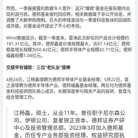
然而，一季报披露的数据令人意外：这只“爆款”基金在报告期内出
现利润亏损，德邦基金彼时回应称，相关数据属于非公开信息，并
调整了大额申购限制。巨大的申赎波动与一季度科技板块的回调形
成共振，对基金运作提出了不小的考验。
Wind数据显示，截至一季度末，雷涛此次卸任的产品合计规模约
181.31亿元。其中，德邦鑫星价值规模最大，达87.14亿元；德邦
稳盈增长规模为50.42亿元；德邦半导体产业规模42.71亿元；德邦
福鑫规模1.04亿元。
交接早有铺垫：三位“老队友”接棒
4月24日，江杨磊增聘为德邦半导体产业基金经理；5月22日，袁
之渿增聘为德邦半导体产业、德邦福鑫基金经理。两位均为德邦基
金科技投研团队核心成员，长期深度参与相关产品的投研、复盘与
组合管理工作。
江杨磊，硕士，从业11年。曾任职于尼尔森公
司、伊顿公司、复星锐正资本、德邦证券产研
中心及投资管理总部。2023年3月加入德邦基
金，历任专户业务部投资经理、权益研究部执