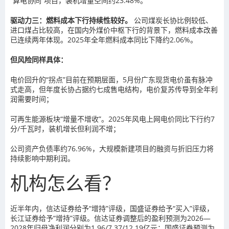
“算电协同”项目，装机增量空间约23.48%。
驱动力三：燃料成本下行持续性较好。
公司煤炭长协比例较低、
进口煤占比较高，在国内外煤价中枢下行的背景下，燃料成本改善
已连续两年体现。2025年全年燃料成本同比下降约2.06%。
但风险同样具体：
电价回升的“拐点”目前在预期层面，5月份广东现货电价虽有脉冲
式走高，但年度长协占据约七成售电结构，电价复苏传导到全年利
润需要时间；
可再生能源板块“增量不增收”。2025年风电上网电价同比下行约7
分/千瓦时，装机增长但利润不增；
公司资产负债率约76.96%，大规模新建项目的融资与折旧压力将
持续影响中期利润。
机构怎么看？
近半年内，信达证券给予“增持”评级，国盛证券给予“买入”评级，
长江证券给予“增持”评级。信达证券调整后的盈利预测为2026—
2028年归母净利润分别为1.96/7.37/12.19亿元；国盛证券预测为