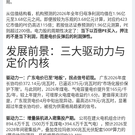
局。
从估值结构看，机构预测的2026年全年归母净利润均值在1.96亿
元至3.68亿元之间。即便按较为乐观的3.68亿元计算，对应约423
亿市值的PE仍高达115倍；若按信达证券预测的1.96亿元测算，PE
则超过200倍。电力股的周期性决定了：
当下以百倍PE买入，押注
的不是当下利润，而是电价反弹后的利润弹性。
发展前景：三大驱动力与
定价内核
驱动力一：广东电价已至“地板”，拐点信号初现。
广东2026年度
长协均价372.14元/兆瓦时，已逼近375元/兆瓦时的“市场化报价保
护下限”。与此同时，2026年煤电、气电容量电价提升至165元/千
瓦/年，较上年提升，可增厚火电度电收益约1.6分。更值得关注的
是，广东现货电价4月中旬出现异动，最高达678元/兆瓦时，显著
超过年度长协均价，被视为供需格局趋紧的信号。
驱动力二：增量装机进入密集投产期。
公司在建火电机组合计约
894.6万千瓦（500万千瓦煤电+394.6万千瓦气电），预计2026至
2028年间密集投产，叠加克拉玛依300兆瓦光伏配套500P算力的