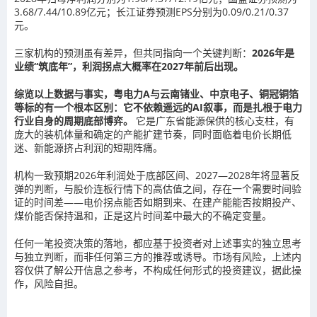
3.68/7.44/10.89亿元；长江证券预测EPS分别为0.09/0.21/0.37
元。
三家机构的预测虽有差异，但共同指向一个关键判断：
2026年是
业绩“筑底年”，利润拐点大概率在2027年前后出现。
综览以上数据与事实，粤电力A与云南锗业、中京电子、铜冠铜箔
等标的有一个根本区别：它不依赖遥远的AI叙事，而是扎根于电力
行业自身的周期底部博弈。
它是广东省能源保供的核心支柱，有
庞大的装机体量和确定的产能扩建节奏，同时面临着电价长期低
迷、新能源挤占利润的短期阵痛。
机构一致预期2026年利润处于底部区间、2027—2028年将显著反
弹的判断，与股价连板行情下的高估值之间，存在一个需要时间验
证的时间差——电价拐点能否如期到来、在建产能能否按期投产、
煤价能否保持温和，正是这片时间差中最大的不确定变量。
任何一笔投资决策的落地，都应基于投资者对上述事实的独立思考
与独立判断，而非任何第三方的推荐或诱导。市场有风险，上述内
容仅供了解公开信息之参考，不构成任何形式的投资建议，据此操
作，风险自担。