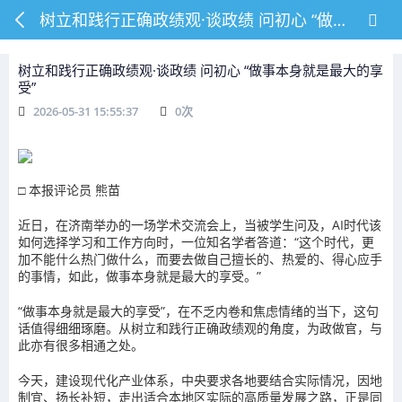
树立和践行正确政绩观·谈政绩 问初心 “做事本身就是最大的享受”
树立和践行正确政绩观·谈政绩 问初心 “做事本身就是最大的享
受”
2026-05-31 15:55:37
0
次
□ 本报评论员 熊苗
近日，在济南举办的一场学术交流会上，当被学生问及，AI时代该
如何选择学习和工作方向时，一位知名学者答道：“这个时代，更
加不能什么热门做什么，而要去做自己擅长的、热爱的、得心应手
的事情，如此，做事本身就是最大的享受。”
“做事本身就是最大的享受”，在不乏内卷和焦虑情绪的当下，这句
话值得细细琢磨。从树立和践行正确政绩观的角度，为政做官，与
此亦有很多相通之处。
今天，建设现代化产业体系，中央要求各地要结合实际情况，因地
制宜、扬长补短，走出适合本地区实际的高质量发展之路，正是同