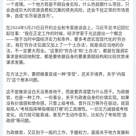
一个道理。一个地方若是不顾自身实际，什么热就跟什么项目，只
会造成巨大的资源浪费和沉重的债务风险，还会干扰正常的市场竞
争，造成“劣币驱逐良币”。
在2024年5月23日召开的企业和专家座谈会上，习近平总书记回忆
起往事：“我在正定工作的时候，经济学家于光远提出一个概念
——限于当时中国经济实力和条件，要多考虑实现现代化的‘穷办
法’。我在‘穷办法’后面又加上了一个‘土办法’，就是适应当地的办
法，不一定要大而全。”这里的“穷办法”和“土办法”，都是在强调实
事求是和因地制宜，都是要依据自身的要素禀赋结构和比较优势来
谋求发展。
在方法之外，要把做事变成一种“享受”，还关乎境界，关乎“内驱
力”这个根本问题。
这不是推崇没白天没黑夜地干，而是要弄清楚为什么而干。为政做
官，也是一种工作、一份事业，关乎为政者自身的价值实现。如果
没有价值感和使命感，只靠上级考核、晋升压力等外在驱动，就容
易陷入“考核指挥棒指哪就打哪”的工具理性。一旦压力减弱或考核
变化，动力就可能衰减，甚至产生动作变形，比如为了考核而“造
政绩”等问题。
为政做官，又区别于一般的工作，手握权力，直接关乎地方发展和