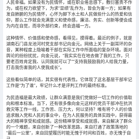
人民幸福。如果没有为民情怀，或在职业倦怠感下，敷衍塞责不作
为，或在权力欲望下，为求“显绩”乱作为，皆会为害一方；如果有
发自肺腑的为民情怀，心怀为脚下水土和人民做些什么的热爱和信
仰，那么工作就会充满意义和使命感，廉洁、务实、创新等便会成
为内在自觉，而非外部约束，终会造福一方。
这种情怀、价值感和使命感，看得见，摸得着。最近的例子，就是
湖南石门县龙池河村党支部书记向金元。网络上关于一副耳环的杂
音，某种程度上隐喻着干部在实际工作中所面临的复杂环境。面对
舆论的纷纷扰扰，向金元说，“我实实在在地去做了我的工作，只
要老百姓肯定我、认同我就可以了”“支持我鼓励我的人给我力量，
打击我伤害我的人使我成长”。
这些看似简单的话，其实很有代表性。它体现了这名基层干部牢记
工作是“为了谁”，牢记什么才是评判工作的最终标准。
为民造福是最大政绩，让群众满意是我们党做好一切工作的价值取
向和根本标准。当下，还有很多像向金元这样的党员干部冲在抗洪
救灾等工作一线，工作苦、压力大，何以坚持？唯有将个人的价值
追求融入党和人民的事业中，在为人民服务的具体实践中，获得最
大的精神享受和成就感。这份精神享受和成就感，来自解决了群众
的一个难题，来自创新了一种改革思路，来自打通了政策落地的
“最后一公里”，来自回望履历时能无愧于时间和百姓，亦无愧于自
己。