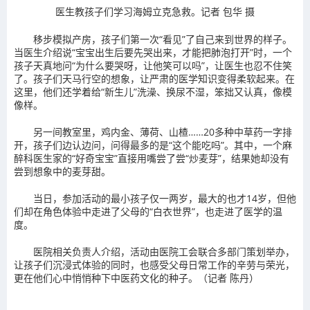
医生教孩子们学习海姆立克急救。记者 包华 摄
移步模拟产房，孩子们第一次“看见”了自己来到世界的样子。
当医生介绍说“宝宝出生后要先哭出来，才能把肺泡打开”时，一个
孩子天真地问“为什么要哭呀，让他笑可以吗”，让医生也忍不住笑
了。孩子们天马行空的想象，让严肃的医学知识变得柔软起来。在
这里，他们还学着给“新生儿”洗澡、换尿不湿，笨拙又认真，像模
像样。
另一间教室里，鸡内金、薄荷、山楂……20多种中草药一字排
开，孩子们边认边问，问得最多的是“这个能吃吗”。其中，一个麻
醉科医生家的“好奇宝宝”直接用嘴尝了尝“炒麦芽”，结果她却没有
尝到想象中的麦芽甜。
当日，参加活动的最小孩子仅一两岁，最大的也才14岁，但他
们却在角色体验中走进了父母的“白衣世界”，也走进了医学的温
度。
医院相关负责人介绍，活动由医院工会联合多部门策划举办，
让孩子们沉浸式体验的同时，也感受父母日常工作的辛劳与荣光，
更在他们心中悄悄种下中医药文化的种子。（记者 陈丹）