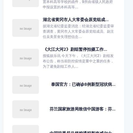
置本科高等学校的函件，9所由省级人民政府
申报设置的本科高等...
湖北省黄冈市人大常委会原党组成...
据湖北省纪委监委消息：经湖北省纪委监委审
查调查，黄冈市人大常委会原党组成员、副主
任吴美景丧失理想信念...
《大江大河2》剧组暂停拍摄工作...
搜狐娱乐讯 今天下午，《大江大河2》剧组发
布公告，称当前防控疫情是重中之重的任务，
为了避免剧组工作人...
泰国官方：已确诊8例新型冠状病...
芬兰国家旅游局致信中国游客：芬...