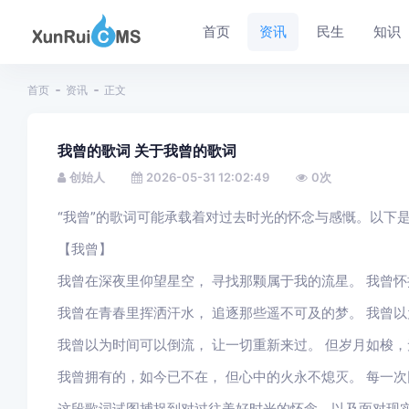
首页
资讯
民生
知识
首页
资讯
正文
我曾的歌词 关于我曾的歌词
创始人
2026-05-31 12:02:49
0
次
“我曾”的歌词可能承载着对过去时光的怀念与感慨。以下
【我曾】
我曾在深夜里仰望星空， 寻找那颗属于我的流星。 我曾
我曾在青春里挥洒汗水， 追逐那些遥不可及的梦。 我曾
我曾以为时间可以倒流， 让一切重新来过。 但岁月如梭，
我曾拥有的，如今已不在， 但心中的火永不熄灭。 每一
这段歌词试图捕捉到对过往美好时光的怀念，以及面对现