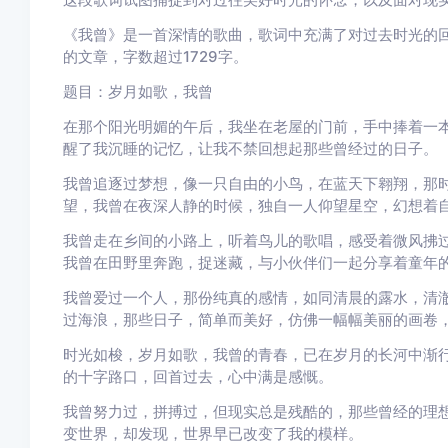
《我曾》是一首深情的歌曲，歌词中充满了对过去时光的
的文章，字数超过1729字。
题目：岁月如歌，我曾
在那个阳光明媚的午后，我坐在老屋的门前，手中捧着一
醒了我沉睡的记忆，让我不禁回想起那些曾经过的日子。
我曾追逐过梦想，像一只自由的小鸟，在蓝天下翱翔，那
望，我曾在夜深人静的时候，独自一人仰望星空，幻想着
我曾走在乡间的小路上，听着鸟儿的歌唱，感受着微风拂
我曾在田野里奔跑，捉迷藏，与小伙伴们一起分享着童年
我曾爱过一个人，那份纯真的感情，如同清晨的露水，清
过海浪，那些日子，简单而美好，仿佛一幅幅美丽的画卷
时光如梭，岁月如歌，我曾的青春，已在岁月的长河中渐
的十字路口，回首过去，心中满是感慨。
我曾努力过，拼搏过，但现实总是残酷的，那些曾经的理
变世界，却发现，世界早已改变了我的模样。