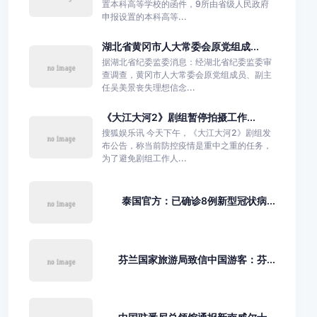
置本科高等学校的函件，9所由省级人民政府
申报设置的本科高等...
湖北省黄冈市人大常委会原党组成...
据湖北省纪委监委消息：经湖北省纪委监委审
查调查，黄冈市人大常委会原党组成员、副主
任吴美景丧失理想信念...
《大江大河2》剧组暂停拍摄工作...
搜狐娱乐讯 今天下午，《大江大河2》剧组发
布公告，称当前防控疫情是重中之重的任务，
为了避免剧组工作人...
泰国官方：已确诊8例新型冠状病...
芬兰国家旅游局致信中国游客：芬...