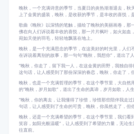
晚秋，一个充满诗意的季节，当夏日的炎热渐渐退去，秋
上了金黄的盛装，晚秋，是收获的季节，是丰收的喜悦，
歌曲《晚秋》以深情的笔触，描绘了晚秋的美丽画卷，那
佛在向人们诉说着丰收的喜悦，那一片片枫叶，如火如血
宛如天使的羽毛，轻轻地飘落在地上。
晚秋，是一个充满思念的季节，在这美好的时光里，人们
在诉说着离别的故事，那一句句“晚秋，我想你”，道出了
“晚秋，你走了，留下我一人，在这金黄的田野，我独自徘
这句话，让人感受到了那份深深的眷恋，晚秋，你走了，
晚秋，也是一个充满哲理的季节，在这个季节里，大自然
的“晚秋，岁月如歌”，道出了生命的真谛，岁月如歌，人
“晚秋，你的离去，让我懂得了珍惜，珍惜那些陪伴我走过
句话，让人感受到了生命的可贵，晚秋，你虽然走了，但
晚秋，还是一个充满希望的季节，在这个季节里，我们看到
笑容，如阳光般温暖”，让人感受到了希望的力量，无论生
往直前。