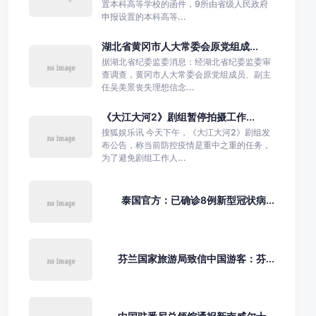
置本科高等学校的函件，9所由省级人民政府
申报设置的本科高等...
湖北省黄冈市人大常委会原党组成...
据湖北省纪委监委消息：经湖北省纪委监委审
查调查，黄冈市人大常委会原党组成员、副主
任吴美景丧失理想信念...
《大江大河2》剧组暂停拍摄工作...
搜狐娱乐讯 今天下午，《大江大河2》剧组发
布公告，称当前防控疫情是重中之重的任务，
为了避免剧组工作人...
泰国官方：已确诊8例新型冠状病...
芬兰国家旅游局致信中国游客：芬...