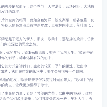
天的脚步悄然而至，这个季节，天空湛蓝，云淡风轻，大地披
是岁月的沉淀。
一片片金黄的稻田，犹如金色海洋，波光粼粼，稻谷低垂，仿
，将秋天的色彩渲染得淋漓尽致，走在林间小道，落叶纷飞，
不禁想起了远方的亲人、朋友，歌曲中，那悠扬的旋律，仿佛
人们内心深处的思念之情。
徊，你的笑容，如阳光般温暖，照亮了我的人生。”歌词中的
但你的影子，却永远留在我的心中。
用它的方式告诉我们，生命的轮回，季节的更迭，歌曲中
生如梦，我们在时光的长河中，要学会珍惜每一个瞬间。
风雨的朋友，珍惜那些陪伴我度过时光的亲人。”歌词中的这
你的离去，让我更加懂得了珍惜。
了生命的力量，看到了希望的光芒，歌曲中的“晚秋，你的
活给予我们多少磨难，我们都要像晚秋一样，笑对人生，勇