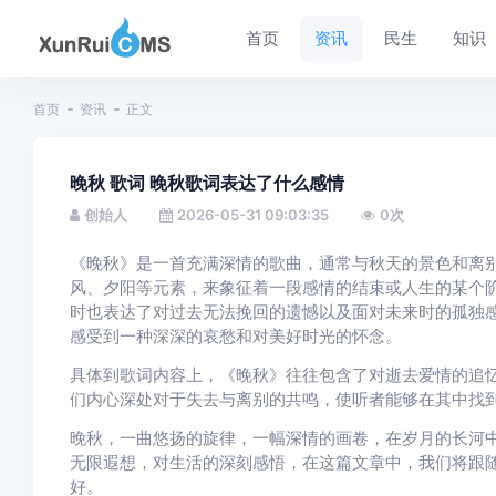
首页
资讯
民生
知识
首页
资讯
正文
晚秋 歌词 晚秋歌词表达了什么感情
创始人
2026-05-31 09:03:35
0
次
《晚秋》是一首充满深情的歌曲，通常与秋天的景色和离
风、夕阳等元素，来象征着一段感情的结束或人生的某个
时也表达了对过去无法挽回的遗憾以及面对未来时的孤独
感受到一种深深的哀愁和对美好时光的怀念。
具体到歌词内容上，《晚秋》往往包含了对逝去爱情的追
们内心深处对于失去与离别的共鸣，使听者能够在其中找
晚秋，一曲悠扬的旋律，一幅深情的画卷，在岁月的长河
无限遐想，对生活的深刻感悟，在这篇文章中，我们将跟
好。